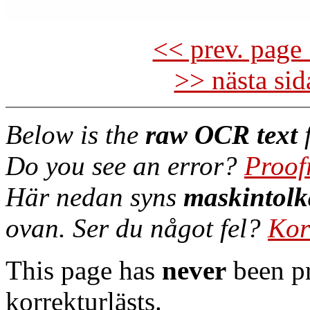
<< prev. page 
>> nästa si
Below is the
raw OCR text
f
Do you see an error?
Proof
Här nedan syns
maskintolk
ovan. Ser du något fel?
Kor
This page has
never
been pr
korrekturlästs.