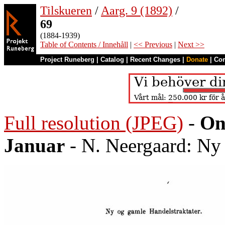
Tilskueren
/
Aarg. 9 (1892)
/
69
(1884-1939)
Table of Contents / Innehåll
|
<< Previous
|
Next >>
Project Runeberg
|
Catalog
|
Recent Changes
|
Donate
|
Co
Full resolution (JPEG)
-
On
Januar
- N. Neergaard: Ny 