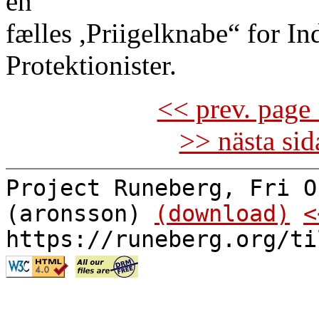
en
fælles ,Priigelknabe“ for I
Protektionister.
<< prev. page 
>> nästa si
Project Runeberg, Fri O
(aronsson)
(download)
<
https://runeberg.org/ti