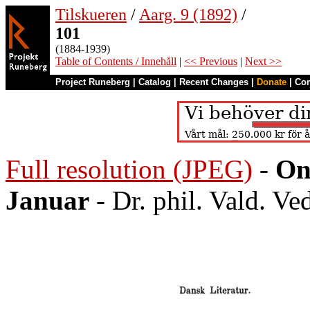
Tilskueren
/
Aarg. 9 (1892)
/
101
(1884-1939)
Table of Contents / Innehåll
|
<< Previous
|
Next >>
Project Runeberg
|
Catalog
|
Recent Changes
|
Donate
|
Co
Full resolution (JPEG)
-
On
Januar
- Dr. phil. Vald. Ve