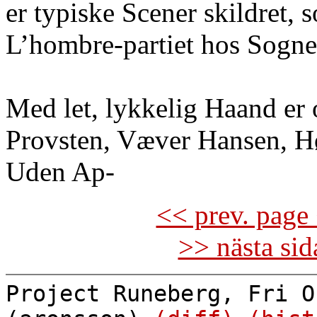
er typiske Scener skildret,
L’hombre-partiet hos Sogn
Med let, lykkelig Haand er
Provsten, Væver Hansen, Hø
Uden Ap-
<< prev. page 
>> nästa si
Project Runeberg, Fri O