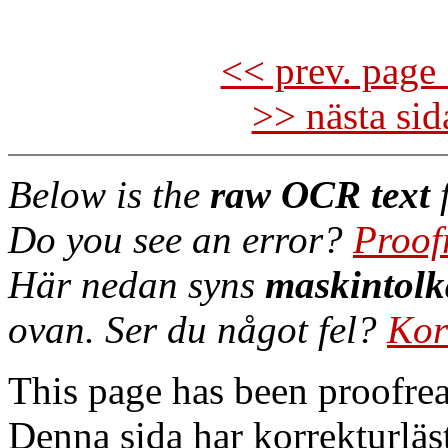
<< prev. page 
>> nästa si
Below is the
raw OCR text
f
Do you see an error?
Proof
Här nedan syns
maskintolk
ovan. Ser du något fel?
Kor
This page has been proofre
Denna sida har korrekturläs