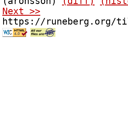
(aronsson)
(diff)
(hist
Next >>
https://runeberg.org/ti