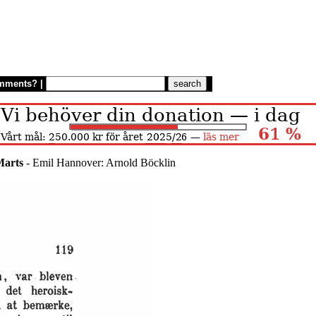
mments?
|
arts
- Emil Hannover: Arnold Böcklin