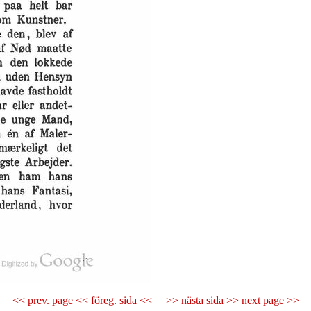
<< prev. page << föreg. sida <<
>> nästa sida >> next page >>