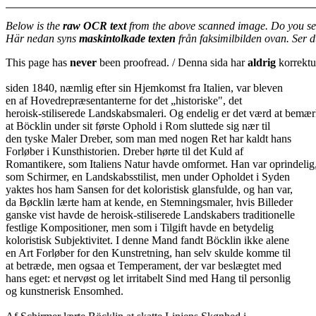
Below is the
raw OCR text
from the above scanned image. Do you se
Här nedan syns
maskintolkade texten
från faksimilbilden ovan. Ser 
This page has
never
been proofread. / Denna sida har
aldrig
korrektur
siden 1840, næmlig efter sin Hjemkomst fra Italien, var bleven
en af Hovedrepræsentanterne for det „historiske", det
heroisk-stiliserede Landskabsmaleri. Og endelig er det værd at bemær
at Böcklin under sit første Ophold i Rom sluttede sig nær til
den tyske Maler Dreber, som man med nogen Ret har kaldt hans
Forløber i Kunsthistorien. Dreber hørte til det Kuld af
Romantikere, som Italiens Natur havde omformet. Han var oprindelig
som Schirmer, en Landskabsstilist, men under Opholdet i Syden
yaktes hos ham Sansen for det koloristisk glansfulde, og han var,
da Bøcklin lærte ham at kende, en Stemningsmaler, hvis Billeder
ganske vist havde de heroisk-stiliserede Landskabers traditionelle
festlige Kompositioner, men som i Tilgift havde en betydelig
koloristisk Subjektivitet. I denne Mand fandt Böcklin ikke alene
en Art Forløber for den Kunstretning, han selv skulde komme til
at betræde, men ogsaa et Temperament, der var beslægtet med
hans eget: et nervøst og let irritabelt Sind med Hang til personlig
og kunstnerisk Ensomhed.