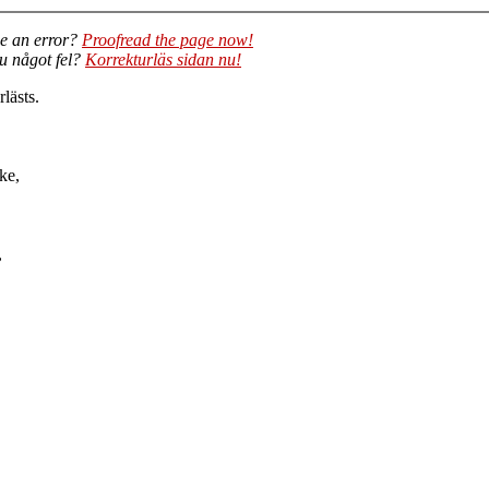
e an error?
Proofread the page now!
du något fel?
Korrekturläs sidan nu!
lästs.
ke,
,