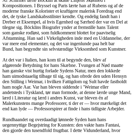
Af Schirmer lærte Böcklin at skatte Linjens Skønhed i
Kompositionen. I Bryssel og Paris lærte han af Rubens og af de
moderne franske Kolorister et kraftigere malerisk Foredrag end
det, de tyske Landskabsstilister kendte. Og endelig fandt han i
Dreber et Eksempel, al hvis Egenhed og Særhed der var en Del at
tilegne sig. Böcklins Biografer ynder at fremstille hans Talent
som ganske rodløst, som fuldkomment blottet for paaviselig
Afstamning. Han sad i Virkeligheden inde med en Uddannelse, der
var mere end elementær, og det var ingenlunde paa helt bar
Bund, han begyndte sin selvstændige Virksomhed som Kunstner.
At det var i Italien, han kom til at begynde den, blev af
afgørende Betydning for hans Skæbne. Tvungen af Nød maatte
han ganske vist hurtig forlade Sydens Natur, men den lokkede
ham uimodstaaelig tilbage til sig, og han ofrede den uden Hensyn
den Stilling i Weimar, i hvilken Fattigdom og Sult havde fastholdt
ham nogle Aar. Var han bleven siddende i ’Weimar eller
andetsteds i Tyskland, tør man formode, at denne lærde unge Mand,
lærd i Literatur og lærd i andres Kunst, var bleven én af
Malerkunstens mange Professorer, ti der er — hvor mærkeligt det
end kan lyde — Professorspirer at finde i hans tidligste Arbejder.
Rundhaandet og overdaadigt lønnede Syden ham hans
uegennyttige Begejstring for Kunsten: den vakte hans Fantasi,
den gjorde den tusendfold frugtbar. I dette Vidunderland, hvor