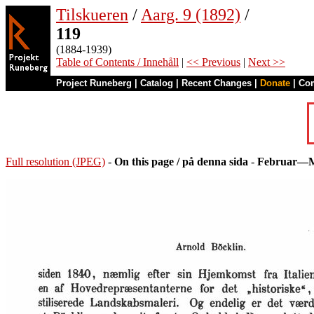
Tilskueren
/
Aarg. 9 (1892)
/
119
(1884-1939)
Table of Contents / Innehåll
|
<< Previous
|
Next >>
Project Runeberg
|
Catalog
|
Recent Changes
|
Donate
|
Co
Full resolution (JPEG)
-
On this page / på denna sida
-
Februar—M