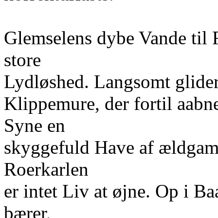
Glemselens dybe Vande til 
store
Lydløshed. Langsomt glide
Klippemure, der fortil aabne
Syne en
skyggefuld Have af ældgaml
Roerkarlen
er intet Liv at øjne. Op i B
bærer,