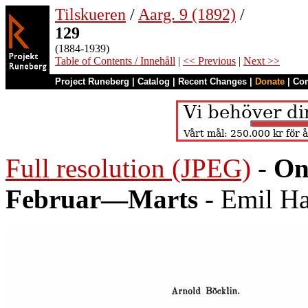
Tilskueren
/
Aarg. 9 (1892)
/
129
(1884-1939)
Table of Contents / Innehåll
|
<< Previous
|
Next >>
Project Runeberg
|
Catalog
|
Recent Changes
|
Donate
|
Co
Full resolution (JPEG)
-
On
Februar—Marts
- Emil Ha