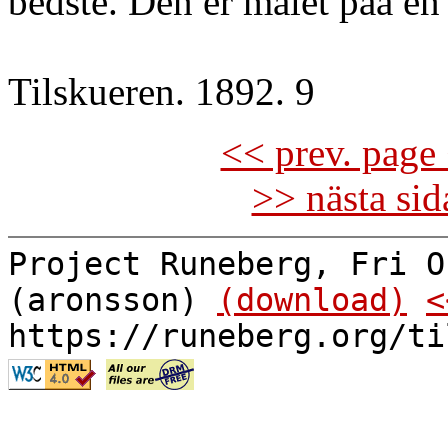
bedste. Den er malet paa en
Tilskueren. 1892. 9
<< prev. page 
>> nästa si
Project Runeberg, Fri O
(aronsson)
(download)
<
https://runeberg.org/ti