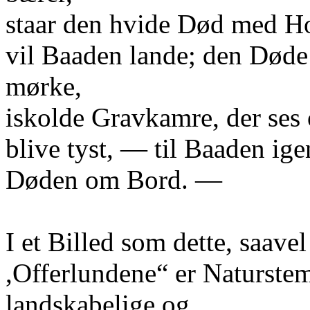
staar den hvide Død med Ho
vil Baaden lande; den Døde vi
mørke,
iskolde Gravkamre, der ses o
blive tyst, — til Baaden ig
Døden om Bord. —
I et Billed som dette, saave
,Offerlundene“ er Naturste
landskabelige og