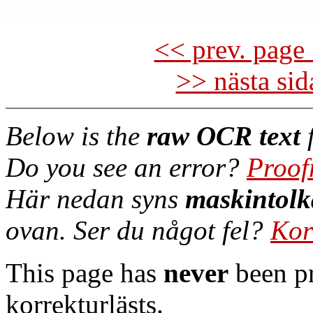
<< prev. page 
>> nästa si
Below is the
raw OCR text
f
Do you see an error?
Proof
Här nedan syns
maskintolk
ovan. Ser du något fel?
Kor
This page has
never
been pr
korrekturlästs.