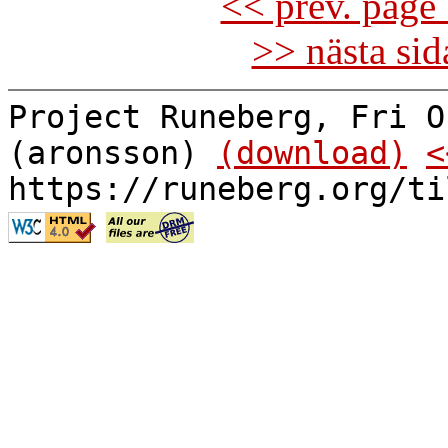
<< prev. page 
>> nästa si
Project Runeberg, Fri O
(aronsson)
(download)
<
https://runeberg.org/ti