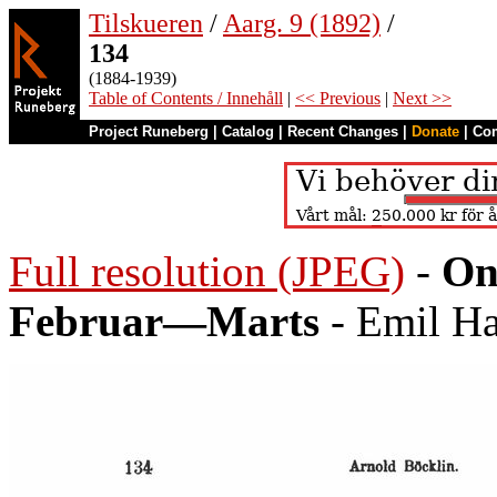
Tilskueren
/
Aarg. 9 (1892)
/
134
(1884-1939)
Table of Contents / Innehåll
|
<< Previous
|
Next >>
Project Runeberg
|
Catalog
|
Recent Changes
|
Donate
|
Co
Full resolution (JPEG)
-
On
Februar—Marts
- Emil Ha