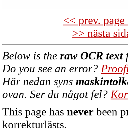
<< prev. page 
>> nästa si
Below is the
raw OCR text
f
Do you see an error?
Proof
Här nedan syns
maskintolk
ovan. Ser du något fel?
Kor
This page has
never
been pr
korrekturlästs.