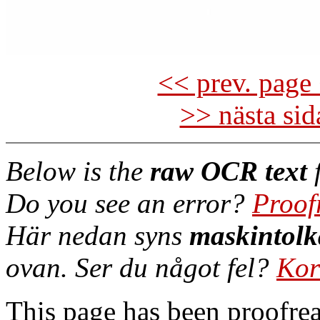
<< prev. page 
>> nästa si
Below is the
raw OCR text
f
Do you see an error?
Proof
Här nedan syns
maskintolk
ovan. Ser du något fel?
Kor
This page has been proofre