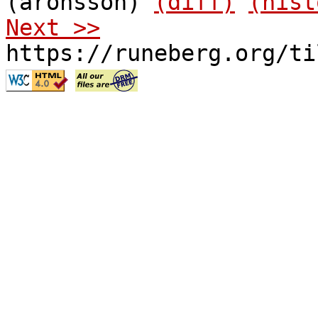
(aronsson)
(diff)
(hist
Next >>
https://runeberg.org/ti