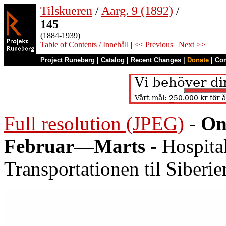
Tilskueren
/
Aarg. 9 (1892)
/
145
(1884-1939)
Table of Contents / Innehåll
|
<< Previous
|
Next >>
Project Runeberg
|
Catalog
|
Recent Changes
|
Donate
|
Co
Full resolution (JPEG)
-
On
Februar—Marts
- Hospita
Transportationen til Siberie