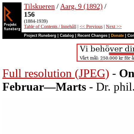
Tilskueren
/
Aarg. 9 (1892)
/
156
(1884-1939)
Table of Contents / Innehåll
|
<< Previous
|
Next >>
Project Runeberg
|
Catalog
|
Recent Changes
|
Donate
|
Co
Full resolution (JPEG)
-
On
Februar—Marts
- Dr. phil