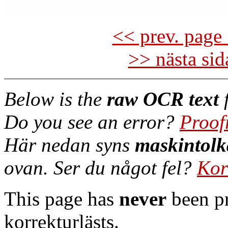
<< prev. page 
>> nästa si
Below is the
raw OCR text
f
Do you see an error?
Proof
Här nedan syns
maskintolk
ovan. Ser du något fel?
Kor
This page has
never
been pr
korrekturlästs.