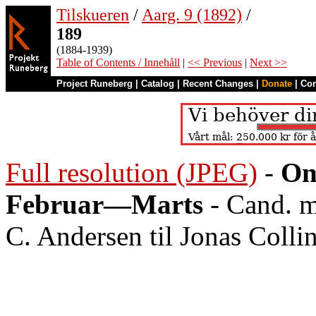
Tilskueren
/
Aarg. 9 (1892)
/
189
(1884-1939)
Table of Contents / Innehåll
|
<< Previous
|
Next >>
Project Runeberg
|
Catalog
|
Recent Changes
|
Donate
|
Co
Full resolution (JPEG)
-
On
Februar—Marts
- Cand. m
C. Andersen til Jonas Collin