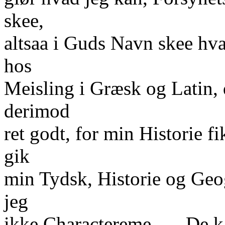
skee,
altsaa i Guds Navn skee hva
hos
Meisling i Græsk og Latin, d
derimod
ret godt, for min Historie f
gik
min Tydsk, Historie og Geo
jeg
ikke Charactereme. — De kan