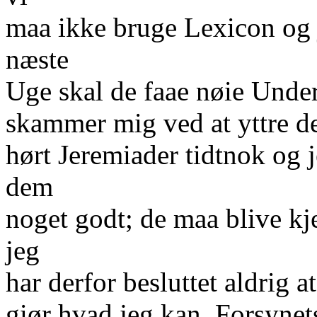
maa ikke bruge Lexicon og j
næste
Uge skal de faae nøie Unde
skammer mig ved at yttre d
hørt Jeremiader tidtnok og 
dem
noget godt; de maa blive kj
jeg
har derfor besluttet aldrig
giør hvad jeg kan, Forsynet