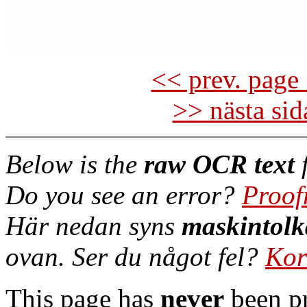
<< prev. page 
>> nästa si
Below is the
raw OCR text
f
Do you see an error?
Proof
Här nedan syns
maskintolk
ovan. Ser du något fel?
Kor
This page has
never
been pr