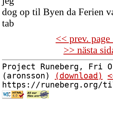
jeg
dog op til Byen da Ferien v
tab
<< prev. page 
>> nästa si
Project Runeberg, Fri O
(aronsson)
(download)
<
https://runeberg.org/ti