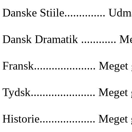
Danske Stiile.............. Ud
Dansk Dramatik ............ M
Fransk..................... Meget
Tydsk...................... Meget
Historie................... Meget