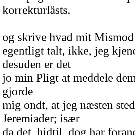
korrekturlästs.
og skrive hvad mit Mismod 
egentligt talt, ikke, jeg kj
desuden er det
jo min Pligt at meddele d
gjorde
mig ondt, at jeg næsten ste
Jeremiader; især
da det, hidtil, dog har foran