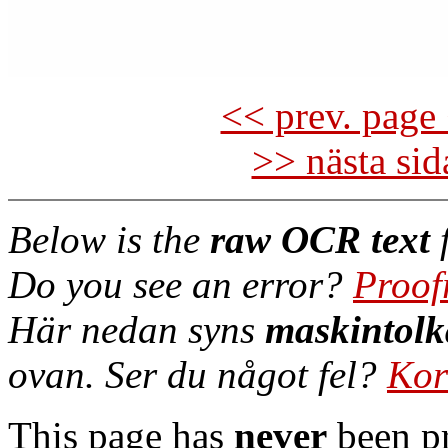
<< prev. page 
>> nästa si
Below is the
raw OCR text
f
Do you see an error?
Proof
Här nedan syns
maskintolk
ovan. Ser du något fel?
Kor
This page has
never
been pr