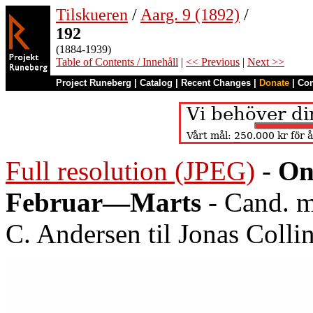
Tilskueren
/
Aarg. 9 (1892)
/
192
(1884-1939)
Table of Contents / Innehåll
|
<< Previous
|
Next >>
Project Runeberg
|
Catalog
|
Recent Changes
|
Donate
|
Co
Full resolution (JPEG)
-
On
Februar—Marts
- Cand. m
C. Andersen til Jonas Collin