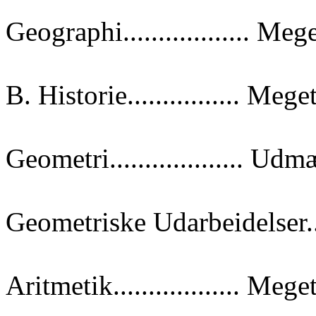
Geographi.................. Meg
B. Historie................ Mege
Geometri................... Ud
Geometriske Udarbeidelser.
Aritmetik.................. Mege