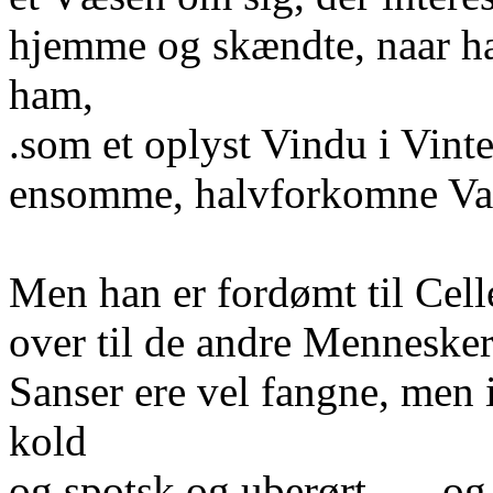
hjemme og skændte, naar h
ham,
.som et oplyst Vindu i Vinte
ensomme, halvforkomne Va
Men han er fordømt til Cel
over til de andre Mennesker
Sanser ere vel fangne, men 
kold
og spotsk og uberørt, — og d