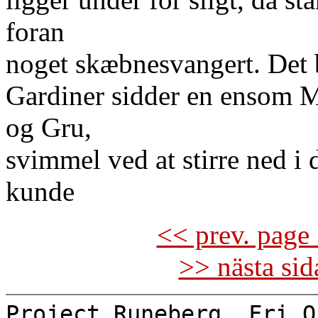
foran
noget skæbnesvangert. Det b
Gardiner sidder en ensom M
og Gru,
svimmel ved at stirre ned 
kunde
<< prev. page 
>> nästa si
Project Runeberg, Fri O