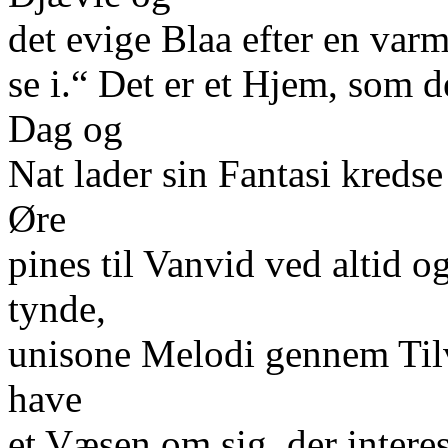
det evige Blaa efter en varm
se i.“ Det er et Hjem, som 
Dag og
Nat lader sin Fantasi kreds
Øre
pines til Vanvid ved altid o
tynde,
unisone Melodi gennem Tilv
have
et Væsen om sig, der intere