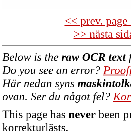
<< prev. page 
>> nästa si
Below is the
raw OCR text
f
Do you see an error?
Proof
Här nedan syns
maskintolk
ovan. Ser du något fel?
Kor
This page has
never
been pr
korrekturlästs.