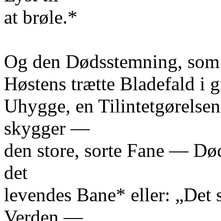
at brøle.*
Og den Dødsstemning, som h
Høstens trætte Bladefald i gr
Uhygge, en Tilintetgørelsen
skygger —
den store, sorte Fane — Død
det
levendes Bane* eller: „Det
Verden —