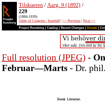
Tilskueren
/
Aarg. 9 (1892)
/
229
(1884-1939)
Table of Contents / Innehåll
|
<< Previous
|
Next >>
Project Runeberg
|
Catalog
|
Recent Changes
|
Donate
|
Co
Full resolution (JPEG)
-
On
Februar—Marts
- Dr. phil