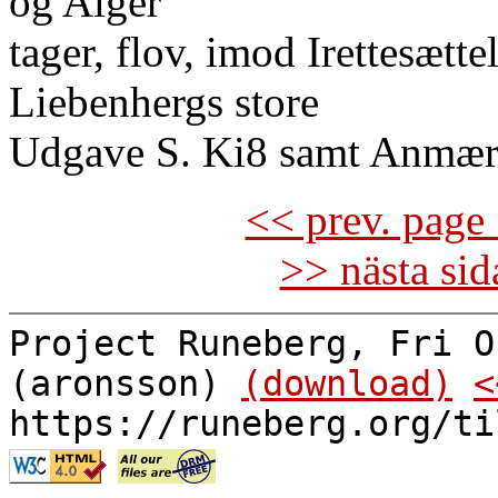
og Alger
tager, flov, imod Irettesætt
Liebenhergs store
Udgave S. Ki8 samt Anmær
<< prev. page 
>> nästa si
Project Runeberg, Fri O
(aronsson)
(download)
<
https://runeberg.org/ti