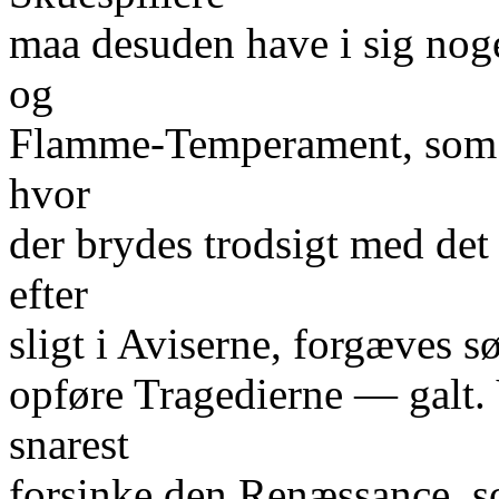
maa desuden have i sig noge
og
Flamme-Temperament, som ku
hvor
der brydes trodsigt med de
efter
sligt i Aviserne, forgæves s
opføre Tragedierne — galt. 
snarest
forsinke den Renæssance, 