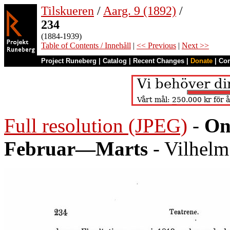
Tilskueren
/
Aarg. 9 (1892)
/
234
(1884-1939)
Table of Contents / Innehåll
|
<< Previous
|
Next >>
Project Runeberg
|
Catalog
|
Recent Changes
|
Donate
|
Co
Full resolution (JPEG)
-
On
Februar—Marts
- Vilhelm