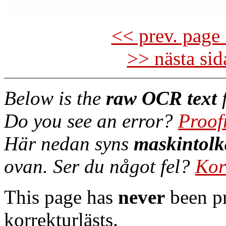
<< prev. page 
>> nästa si
Below is the
raw OCR text
f
Do you see an error?
Proof
Här nedan syns
maskintolk
ovan. Ser du något fel?
Kor
This page has
never
been pr
korrekturlästs.