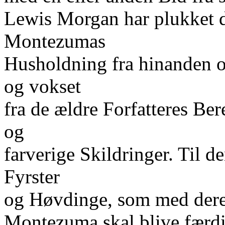
Lewis Morgan har plukket d
Montezumas
Husholdning fra hinanden og
og vokset
fra de ældre Forfatteres Bere
og
farverige Skildringer. Til d
Fyrster
og Høvdinge, som med deres
Montezuma skal blive færd