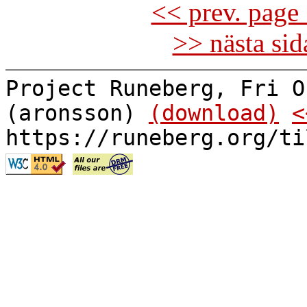
<< prev. page 
>> nästa si
Project Runeberg, Fri O
(aronsson)
(download)
<
https://runeberg.org/ti