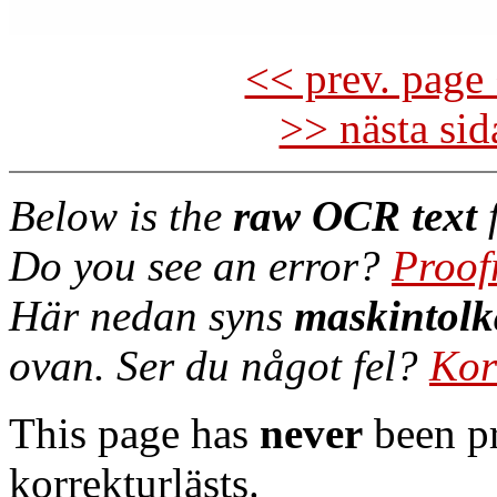
<< prev. page 
>> nästa si
Below is the
raw OCR text
f
Do you see an error?
Proof
Här nedan syns
maskintolk
ovan. Ser du något fel?
Kor
This page has
never
been pr
korrekturlästs.