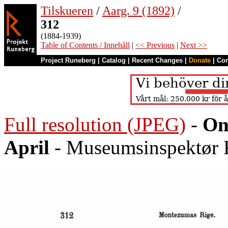
Tilskueren
/
Aarg. 9 (1892)
/
312
(1884-1939)
Table of Contents / Innehåll
|
<< Previous
|
Next >>
Project Runeberg
|
Catalog
|
Recent Changes
|
Donate
|
Co
Full resolution (JPEG)
-
On
April
- Museumsinspektør 