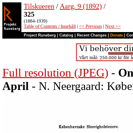
Tilskueren
/
Aarg. 9 (1892)
/
325
(1884-1939)
Table of Contents / Innehåll
|
<< Previous
|
Next >>
Project Runeberg
|
Catalog
|
Recent Changes
|
Donate
|
Co
Full resolution (JPEG)
-
On
April
- N. Neergaard: Købe