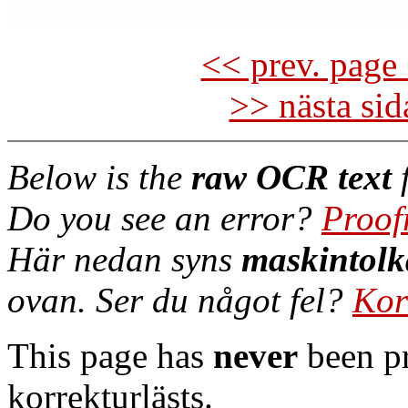
<< prev. page 
>> nästa si
Below is the
raw OCR text
f
Do you see an error?
Proof
Här nedan syns
maskintolk
ovan. Ser du något fel?
Kor
This page has
never
been pr
korrekturlästs.