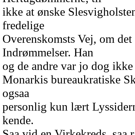
ikke at ønske Slesvigholste
fredelige
Overenskomsts Vej, om det 
Indrømmelser. Han
og de andre var jo dog ikke 
Monarkis bureaukratiske Sk
ogsaa
personlig kun lært Lysside
kende.
Saa vid en Virkekreds, saa 