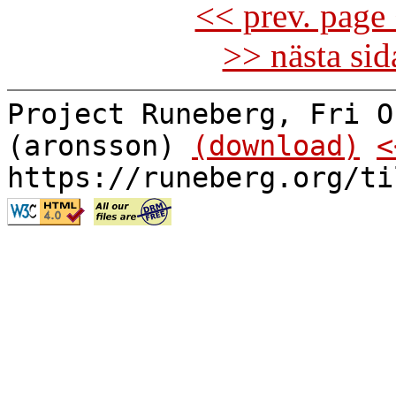
<< prev. page 
>> nästa si
Project Runeberg, Fri O
(aronsson)
(download)
<
https://runeberg.org/ti