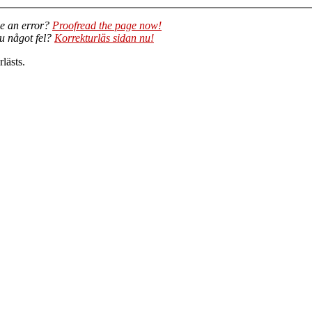
e an error?
Proofread the page now!
du något fel?
Korrekturläs sidan nu!
lästs.