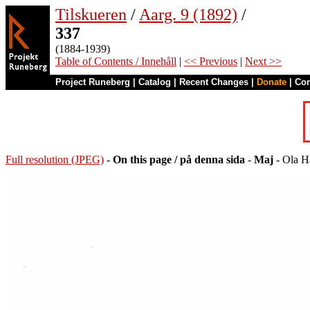
Tilskueren
/
Aarg. 9 (1892)
/
337
(1884-1939)
Table of Contents / Innehåll
|
<< Previous
|
Next >>
Project Runeberg
|
Catalog
|
Recent Changes
|
Donate
|
Co
Full resolution (JPEG)
-
On this page / på denna sida
-
Maj
- Ola H