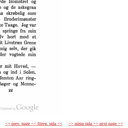
<< prev. page << föreg. sida <<
>> nästa sida >> next page >>