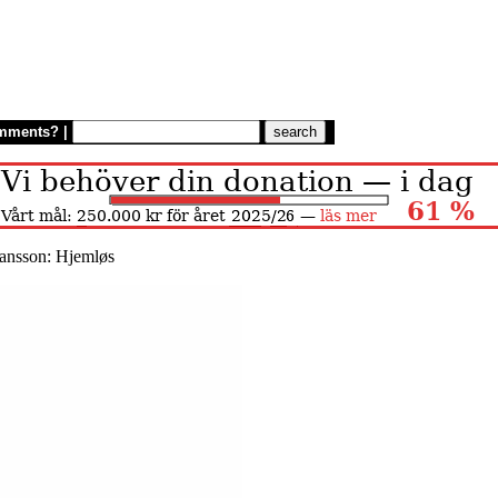
mments?
|
ansson: Hjemløs