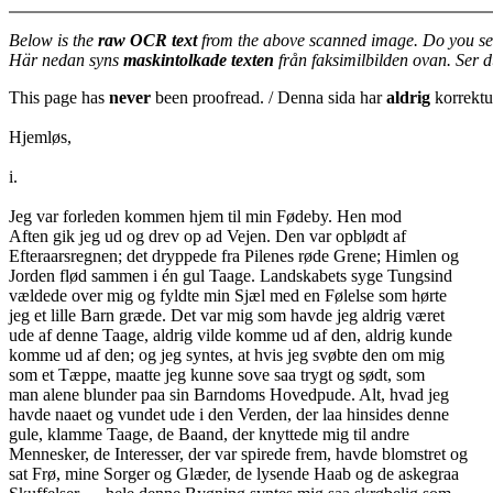
Below is the
raw OCR text
from the above scanned image. Do you se
Här nedan syns
maskintolkade texten
från faksimilbilden ovan. Ser 
This page has
never
been proofread. / Denna sida har
aldrig
korrektur
Hjemløs,
i.
Jeg var forleden kommen hjem til min Fødeby. Hen mod
Aften gik jeg ud og drev op ad Vejen. Den var opblødt af
Efteraarsregnen; det dryppede fra Pilenes røde Grene; Himlen og
Jorden flød sammen i én gul Taage. Landskabets syge Tungsind
vældede over mig og fyldte min Sjæl med en Følelse som hørte
jeg et lille Barn græde. Det var mig som havde jeg aldrig været
ude af denne Taage, aldrig vilde komme ud af den, aldrig kunde
komme ud af den; og jeg syntes, at hvis jeg svøbte den om mig
som et Tæppe, maatte jeg kunne sove saa trygt og sødt, som
man alene blunder paa sin Barndoms Hovedpude. Alt, hvad jeg
havde naaet og vundet ude i den Verden, der laa hinsides denne
gule, klamme Taage, de Baand, der knyttede mig til andre
Mennesker, de Interesser, der var spirede frem, havde blomstret og
sat Frø, mine Sorger og Glæder, de lysende Haab og de askegraa