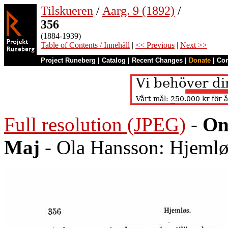
Tilskueren
/
Aarg. 9 (1892)
/
356
(1884-1939)
Table of Contents / Innehåll
|
<< Previous
|
Next >>
Project Runeberg
|
Catalog
|
Recent Changes
|
Donate
|
Co
Full resolution (JPEG)
-
On
Maj
- Ola Hansson: Hjemlø