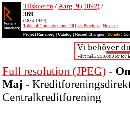
Tilskueren
/
Aarg. 9 (1892)
/
369
(1884-1939)
Table of Contents / Innehåll
|
<< Previous
|
Next >>
Project Runeberg
|
Catalog
|
Recent Changes
|
Donate
|
Co
Full resolution (JPEG)
-
On
Maj
- Kreditforeningsdirek
Centralkreditforening