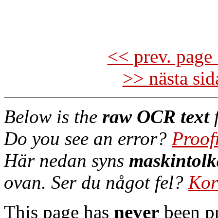
<< prev. page 
>> nästa si
Below is the
raw OCR text
f
Do you see an error?
Proof
Här nedan syns
maskintolk
ovan. Ser du något fel?
Kor
This page has
never
been pr