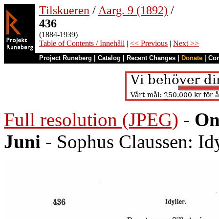
Tilskueren
/
Aarg. 9 (1892)
/
436
(1884-1939)
Table of Contents / Innehåll
|
<< Previous
|
Next >>
Project Runeberg
|
Catalog
|
Recent Changes
|
Donate
|
Co
Full resolution (JPEG)
-
On
Juni
- Sophus Claussen: Idy