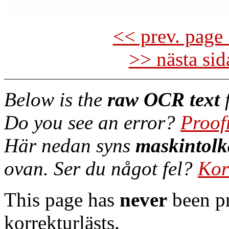
<< prev. page 
>> nästa si
Below is the
raw OCR text
f
Do you see an error?
Proof
Här nedan syns
maskintolk
ovan. Ser du något fel?
Kor
This page has
never
been pr
korrekturlästs.