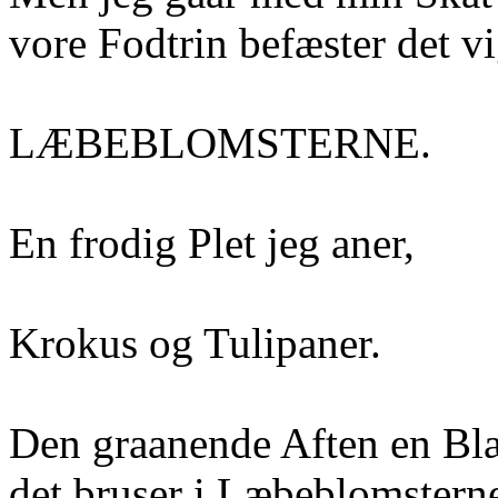
vore Fodtrin befæster det v
LÆBEBLOMSTERNE.
En frodig Plet jeg aner,
Krokus og Tulipaner.
Den graanende Aften en Blæ
det bruser i Læbeblomstern