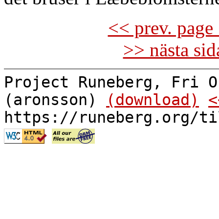
<< prev. page 
>> nästa si
Project Runeberg, Fri O
(aronsson)
(download)
<
https://runeberg.org/ti