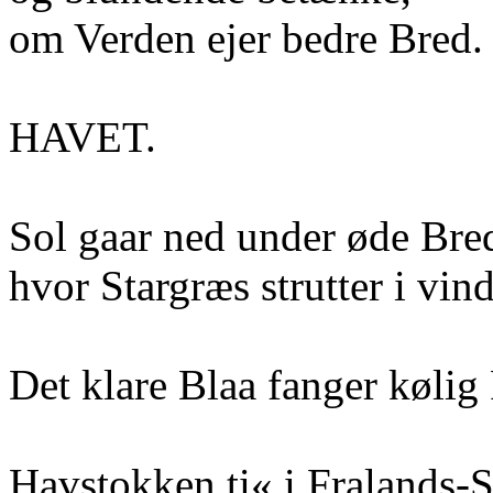
om Verden ejer bedre Bred.
HAVET.
Sol gaar ned under øde Bre
hvor Stargræs strutter i vin
Det klare Blaa fanger kølig
Havstokken ti« i Fralands-S