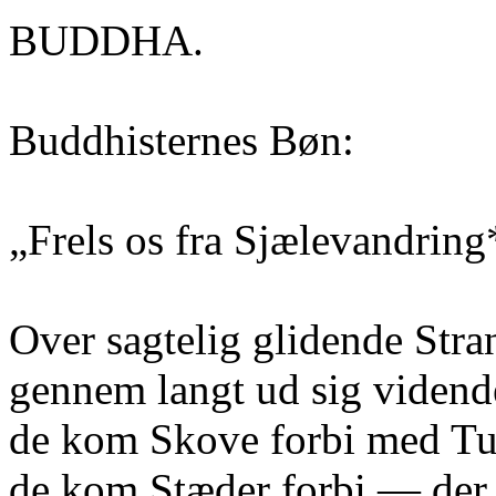
BUDDHA.
Buddhisternes Bøn:
„Frels os fra Sjælevandring
Over sagtelig glidende Stra
gennem langt ud sig vidend
de kom Skove forbi med Tu
de kom Stæder forbi — der v