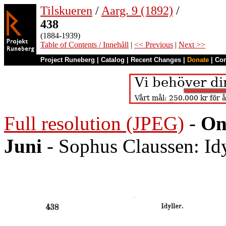
Tilskueren
/
Aarg. 9 (1892)
/
438
(1884-1939)
Table of Contents / Innehåll
|
<< Previous
|
Next >>
Project Runeberg
|
Catalog
|
Recent Changes
|
Donate
|
Co
Full resolution (JPEG)
-
On
Juni
- Sophus Claussen: Idy