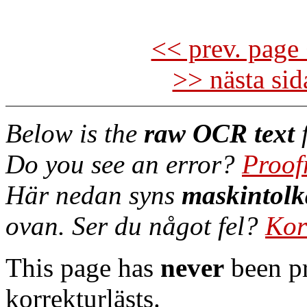
<< prev. page 
>> nästa si
Below is the
raw OCR text
f
Do you see an error?
Proof
Här nedan syns
maskintolk
ovan. Ser du något fel?
Kor
This page has
never
been pr
korrekturlästs.