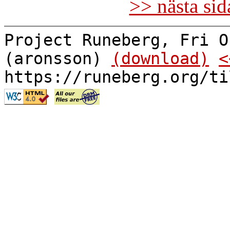
>> nästa si
Project Runeberg, Fri O
(aronsson)
(download)
<
https://runeberg.org/ti