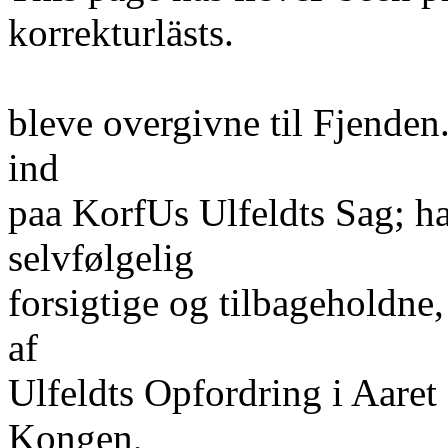
korrekturlästs.
bleve overgivne til Fjende
ind
paa KorfUs Ulfeldts Sag; h
selvfølgelig
forsigtige og tilbageholdne,
af
Ulfeldts Opfordring i Aaret 
Kongen,