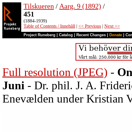
Tilskueren
/
Aarg. 9 (1892)
/
451
(1884-1939)
Table of Contents / Innehåll
|
<< Previous
|
Next >>
Project Runeberg
|
Catalog
|
Recent Changes
|
Donate
|
Co
Full resolution (JPEG)
-
On
Juni
- Dr. phil. J. A. Frider
Enevælden under Kristian 