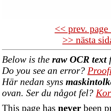
<< prev. page 
>> nästa si
Below is the
raw OCR text
f
Do you see an error?
Proof
Här nedan syns
maskintolk
ovan. Ser du något fel?
Kor
This page has
never
been pr