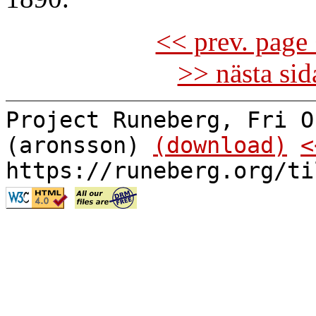
<< prev. page 
>> nästa si
Project Runeberg, Fri O
(aronsson)
(download)
<
https://runeberg.org/ti