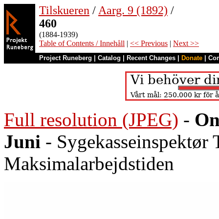
Tilskueren
/
Aarg. 9 (1892)
/
460
(1884-1939)
Table of Contents / Innehåll
|
<< Previous
|
Next >>
Project Runeberg
|
Catalog
|
Recent Changes
|
Donate
|
Co
Full resolution (JPEG)
-
On
Juni
- Sygekasseinspektør 
Maksimalarbejdstiden