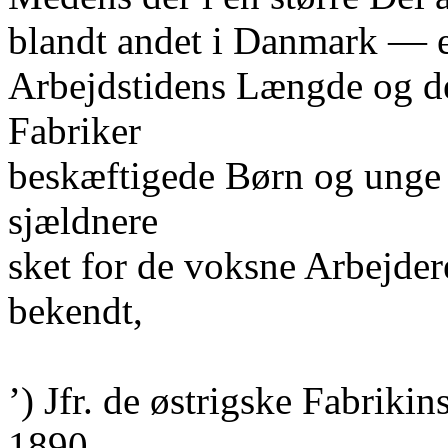
blandt andet i Danmark — e
Arbejdstidens Længde og de 
Fabriker
beskæftigede Børn og unge
sjældnere
sket for de voksne Arbejd
bekendt,
’) Jfr. de østrigske Fabriki
1890.