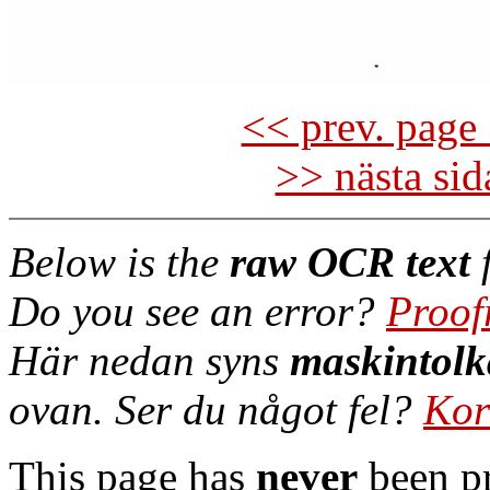
<< prev. page 
>> nästa si
Below is the
raw OCR text
f
Do you see an error?
Proof
Här nedan syns
maskintolk
ovan. Ser du något fel?
Kor
This page has
never
been pr