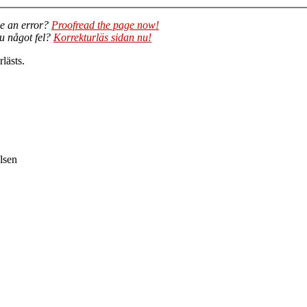
e an error?
Proofread the page now!
du något fel?
Korrekturläs sidan nu!
lästs.
lsen