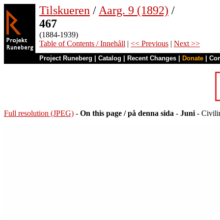
Tilskueren
/
Aarg. 9 (1892)
/
467
(1884-1939)
Table of Contents / Innehåll
|
<< Previous
|
Next >>
Project Runeberg
|
Catalog
|
Recent Changes
|
Donate
|
Co
Full resolution (JPEG)
-
On this page / på denna sida
-
Juni
- Civil