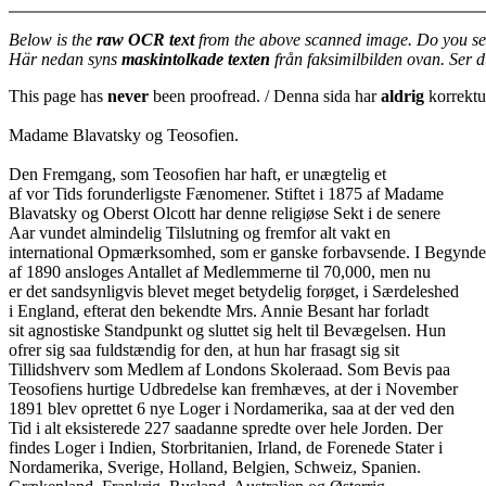
Below is the
raw OCR text
from the above scanned image. Do you se
Här nedan syns
maskintolkade texten
från faksimilbilden ovan. Ser 
This page has
never
been proofread. / Denna sida har
aldrig
korrektur
Madame Blavatsky og Teosofien.
Den Fremgang, som Teosofien har haft, er unægtelig et
af vor Tids forunderligste Fænomener. Stiftet i 1875 af Madame
Blavatsky og Oberst Olcott har denne religiøse Sekt i de senere
Aar vundet almindelig Tilslutning og fremfor alt vakt en
international Opmærksomhed, som er ganske forbavsende. I Begynde
af 1890 ansloges Antallet af Medlemmerne til 70,000, men nu
er det sandsynligvis blevet meget betydelig forøget, i Særdeleshed
i England, efterat den bekendte Mrs. Annie Besant har forladt
sit agnostiske Standpunkt og sluttet sig helt til Bevægelsen. Hun
ofrer sig saa fuldstændig for den, at hun har frasagt sig sit
Tillidshverv som Medlem af Londons Skoleraad. Som Bevis paa
Teosofiens hurtige Udbredelse kan fremhæves, at der i November
1891 blev oprettet 6 nye Loger i Nordamerika, saa at der ved den
Tid i alt eksisterede 227 saadanne spredte over hele Jorden. Der
findes Loger i Indien, Storbritanien, Irland, de Forenede Stater i
Nordamerika, Sverige, Holland, Belgien, Schweiz, Spanien.