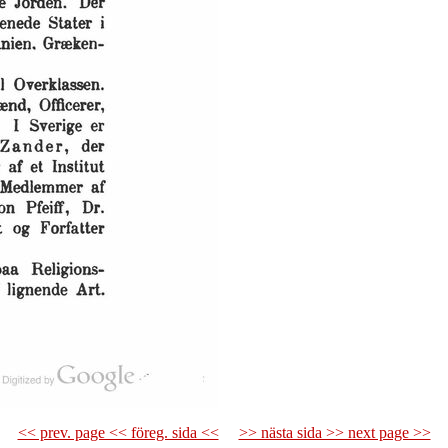
<< prev. page << föreg. sida <<
>> nästa sida >> next page >>