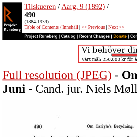
Tilskueren
/
Aarg. 9 (1892)
/
490
(1884-1939)
Table of Contents / Innehåll
|
<< Previous
|
Next >>
Project Runeberg
|
Catalog
|
Recent Changes
|
Donate
|
Co
Full resolution (JPEG)
-
On
Juni
- Cand. jur. Niels Møl