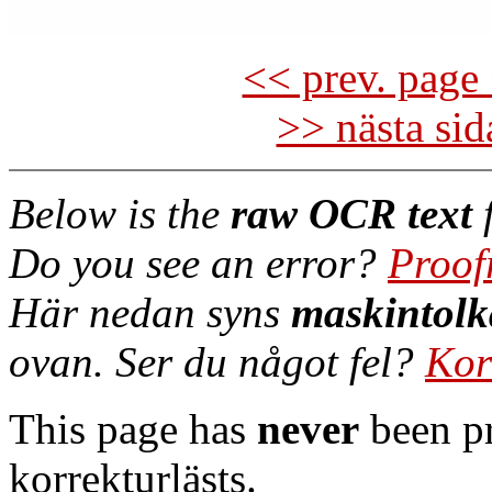
<< prev. page 
>> nästa si
Below is the
raw OCR text
f
Do you see an error?
Proof
Här nedan syns
maskintolk
ovan. Ser du något fel?
Kor
This page has
never
been pr
korrekturlästs.