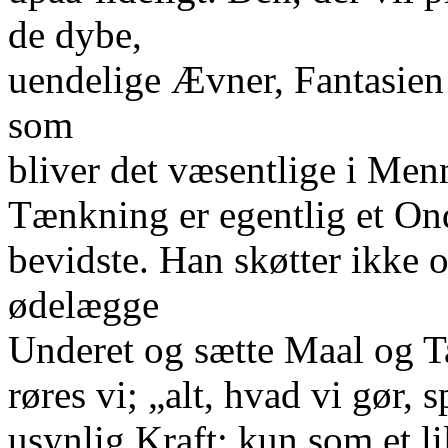
de dybe,
uendelige Ævner, Fantasien 
som
bliver det væsentlige i Men
Tænkning er egentlig et Ond
bevidste. Han skøtter ikke 
ødelægge
Underet og sætte Maal og Ta
røres vi; „alt, hvad vi gør,
usynlig Kraft; kun som et li