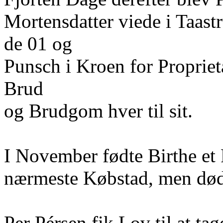
Mortensdatter viede i Taas
de 01 og
Punsch i Kroen for Propriet
Brud
og Brudgom hver til sit.
I November fødte Birthe et
nærmeste Købstad, men døde
Per Pérsen fik Lov til at ta