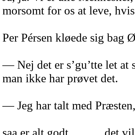
morsomt for os at leve, hvi
Per Pérsen kløede sig bag Ø
— Nej det er s’gu’tte let at
man ikke har prøvet det.
— Jeg har talt med Præsten, 
saa er alt godt______det vil