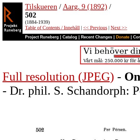
Tilskueren
/
Aarg. 9 (1892)
/
502
(1884-1939)
Table of Contents / Innehåll
|
<< Previous
|
Next >>
Project Runeberg
|
Catalog
|
Recent Changes
|
Donate
|
Co
Full resolution (JPEG)
-
On
- Dr. phil. S. Schandorph: 