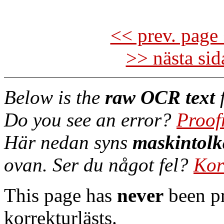
<< prev. page 
>> nästa si
Below is the
raw OCR text
f
Do you see an error?
Proof
Här nedan syns
maskintolk
ovan. Ser du något fel?
Kor
This page has
never
been pr
korrekturlästs.