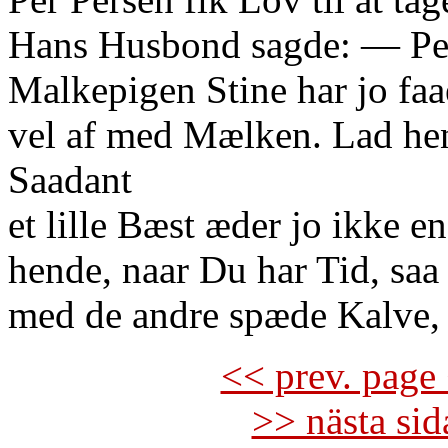
Hans Husbond sagde: — Per
Malkepigen Stine har jo faa
vel af med Mælken. Lad hen
Saadant
et lille Bæst æder jo ikke e
hende, naar Du har Tid, saa
med de andre spæde Kalve, 
<< prev. page 
>> nästa si