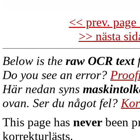
<< prev. page 
>> nästa si
Below is the
raw OCR text
f
Do you see an error?
Proof
Här nedan syns
maskintolk
ovan. Ser du något fel?
Kor
This page has
never
been pr
korrekturlästs.