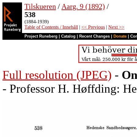
Tilskueren
/
Aarg. 9 (1892)
/
538
(1884-1939)
Table of Contents / Innehåll
|
<< Previous
|
Next >>
Project Runeberg
|
Catalog
|
Recent Changes
|
Donate
|
Co
Full resolution (JPEG)
-
On
- Professor H. Høffding: H