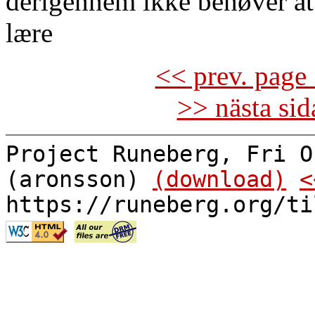
derigennem ikke behøver at 
lære
<< prev. page 
>> nästa si
Project Runeberg, Fri O
(aronsson)
(download)
<
https://runeberg.org/ti