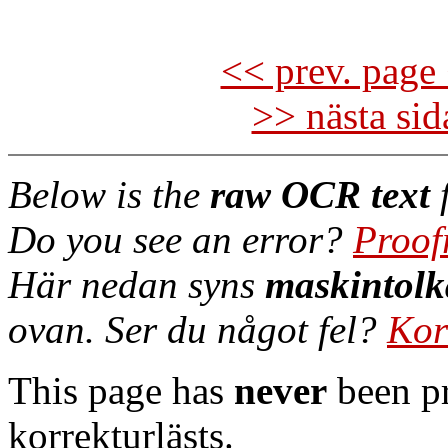
<< prev. page 
>> nästa si
Below is the
raw OCR text
f
Do you see an error?
Proof
Här nedan syns
maskintolk
ovan. Ser du något fel?
Kor
This page has
never
been pr
korrekturlästs.