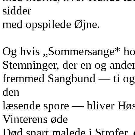
sidder
med opspilede Øjne.
Og hvis „Sommersange* hos
Stemninger, der en og ande
fremmed Sangbund — ti og
den
læsende spore — bliver Hø
Vinterens øde
Død snart malede i Strofer, 