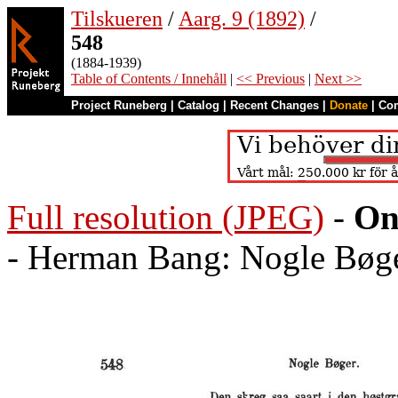
Tilskueren
/
Aarg. 9 (1892)
/
548
(1884-1939)
Table of Contents / Innehåll
|
<< Previous
|
Next >>
Project Runeberg
|
Catalog
|
Recent Changes
|
Donate
|
Co
Full resolution (JPEG)
-
On
- Herman Bang: Nogle Bøg