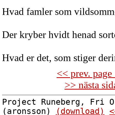
Hvad famler som vildsomme
Der kryber hvidt henad sorte
Hvad er det, som stiger der
<< prev. page 
>> nästa si
Project Runeberg, Fri O
(aronsson)
(download)
<