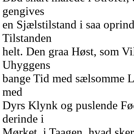
gengives
en Sjælstilstand i saa oprin
Tilstanden
helt. Den graa Høst, som Vi
Uhyggens
bange Tid med sælsomme Ly
med
Dyrs Klynk og puslende Fø
derinde i
Mørket, i Taagen, hvad ske