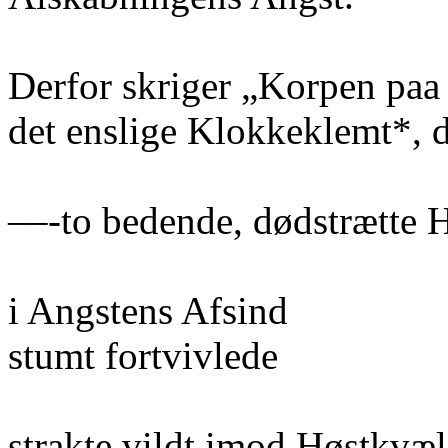
Derfor skriger „Korpen paa 
det enslige Klokkeklemt*, d
––-to bedende, dødstrætte
i Angstens Afsind
stumt fortvivlede
strakte vildt imod Høstkv