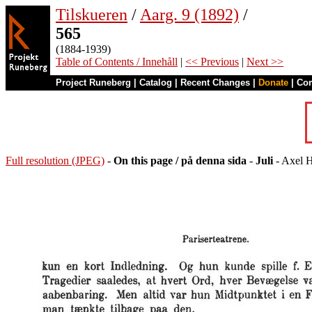
Tilskueren
/
Aarg. 9 (1892)
/
565
(1884-1939)
Table of Contents / Innehåll
|
<< Previous
|
Next >>
Project Runeberg
|
Catalog
|
Recent Changes
|
Donate
|
Co
Full resolution (JPEG)
-
On this page / på denna sida
-
Juli
- Axel H