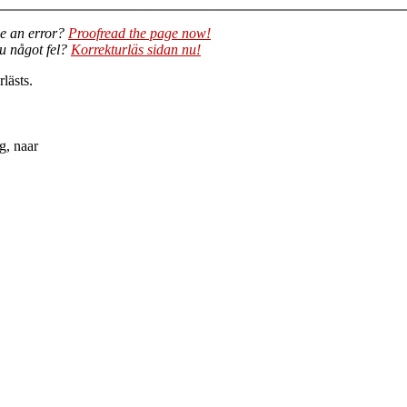
e an error?
Proofread the page now!
du något fel?
Korrekturläs sidan nu!
lästs.
g, naar