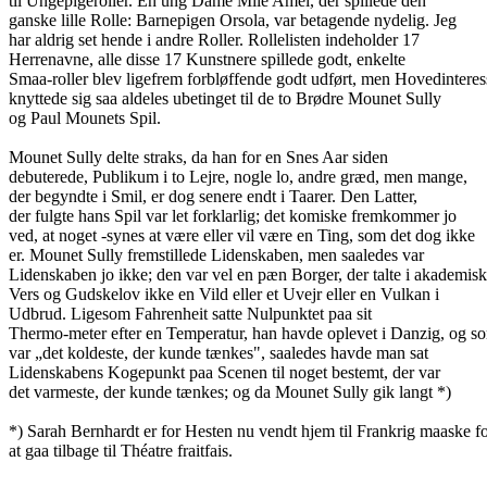
til Ungepigeroller. Én ung Dame Mile Amel, der spillede den
ganske lille Rolle: Barnepigen Orsola, var betagende nydelig. Jeg
har aldrig set hende i andre Roller. Rollelisten indeholder 17
Herrenavne, alle disse 17 Kunstnere spillede godt, enkelte
Smaa-roller blev ligefrem forbløffende godt udført, men Hovedintere
knyttede sig saa aldeles ubetinget til de to Brødre Mounet Sully
og Paul Mounets Spil.
Mounet Sully delte straks, da han for en Snes Aar siden
debuterede, Publikum i to Lejre, nogle lo, andre græd, men mange,
der begyndte i Smil, er dog senere endt i Taarer. Den Latter,
der fulgte hans Spil var let forklarlig; det komiske fremkommer jo
ved, at noget -synes at være eller vil være en Ting, som det dog ikke
er. Mounet Sully fremstillede Lidenskaben, men saaledes var
Lidenskaben jo ikke; den var vel en pæn Borger, der talte i akademis
Vers og Gudskelov ikke en Vild eller et Uvejr eller en Vulkan i
Udbrud. Ligesom Fahrenheit satte Nulpunktet paa sit
Thermo-meter efter en Temperatur, han havde oplevet i Danzig, og s
var „det koldeste, der kunde tænkes", saaledes havde man sat
Lidenskabens Kogepunkt paa Scenen til noget bestemt, der var
det varmeste, der kunde tænkes; og da Mounet Sully gik langt *)
*) Sarah Bernhardt er for Hesten nu vendt hjem til Frankrig maaske f
at gaa tilbage til Théatre fraitfais.