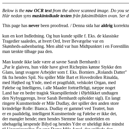
Below is the
raw OCR text
from the above scanned image. Do you se
Här nedan syns
maskintolkade texten
från faksimilbilden ovan. Ser 
This page has
never
been proofread. / Denna sida har
aldrig
korrektur
kun en kort Indledning. Og hun kunde spille f. Eks. de klassiske
Tragedier saaledes, at hvert Ord, hver Bevægelse var en
Skønheds-aabenbaring. Men altid var hun Midtpunktet i en Forestillin
man tænkte tilbage paa den.
Man kunde ikke lade være at savne Sarah Bernhardt i
„Par le glaiveu, hun vilde have givet Richepins kønne Stykke den
Glans, langt svagere Arbejder som f. Eks. Borniers „Rolands Datter"
fik fra hendes Spil. Nu spiller Mile Bart et Hovedrollen Rinalda,
med Højhed og Ynde, med et pragtfuldt, velskolet Organ, med
Følelse og Intelligens, i alle Maader fortræffeligt, næppe noget
Land har en bedre tragisk Skuespillerinde i Øjeblikket undtagen
den Nybyggeregn, hvor Sarah Bernhardt opholder sigl). En langt
ringere Kunstnerinde er Mile Dudlay, der spiller den anden store
kvindelige Rolle: Bianca. Dudlay er gammel ved Teatret, hun
er en paalidelig, intelligent Kunstnerinde og Følelse er ikke det,
der mangler hende; men hendes Stemme faar undertiden en
ubehagelig læspende Bilyd og hendes Ydre er uheldigt ikke mindst