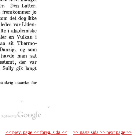
<< prev. page << föreg. sida <<
>> nästa sida >> next page >>