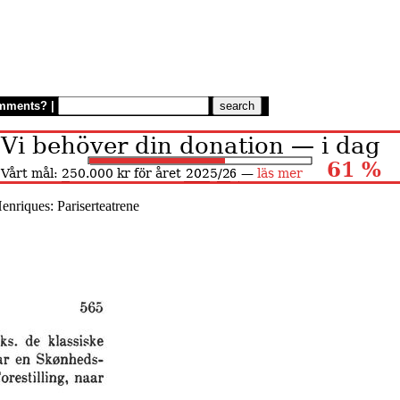
mments?
|
enriques: Pariserteatrene