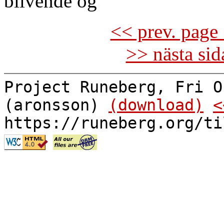
blivende og
<< prev. page 
>> nästa si
Project Runeberg, Fri O
(aronsson)
(download)
<
https://runeberg.org/ti