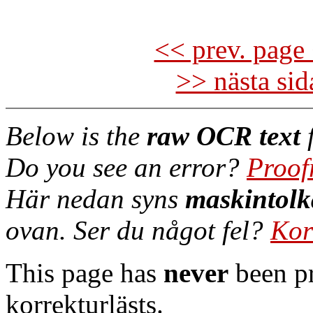
<< prev. page 
>> nästa si
Below is the
raw OCR text
f
Do you see an error?
Proof
Här nedan syns
maskintolk
ovan. Ser du något fel?
Kor
This page has
never
been pr
korrekturlästs.