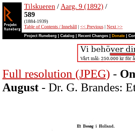
Tilskueren
/
Aarg. 9 (1892)
/
589
(1884-1939)
Table of Contents / Innehåll
|
<< Previous
|
Next >>
Project Runeberg
|
Catalog
|
Recent Changes
|
Donate
|
Co
Full resolution (JPEG)
-
On
August
- Dr. G. Brandes: E