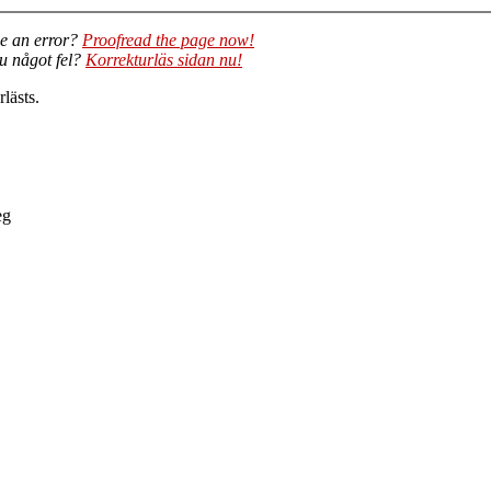
e an error?
Proofread the page now!
du något fel?
Korrekturläs sidan nu!
lästs.
eg