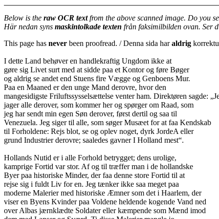
Below is the
raw OCR text
from the above scanned image. Do you se
Här nedan syns
maskintolkade texten
från faksimilbilden ovan. Ser 
This page has
never
been proofread. / Denna sida har
aldrig
korrektur
I dette Land behøver en handlekraftig Ungdom ikke at
gøre sig Livet surt med at sidde paa et Kontor og føre Bøger
og aldrig se andet end Stuens fire Vægge og Genboens Mur.
Paa en Maaned er den unge Mand derovre, hvor den
mangesidigste Friluftssysselsættelse venter ham. Direktøren sagde: „J
jager alle derover, som kommer her og spørger om Raad, som
jeg har sendt min egen Søn derover, først dertil og saa til
Venezuela. Jeg siger til alle, som søger Musæet for at faa Kendskab
til Forholdene: Rejs blot, se og oplev noget, dyrk JordeA eller
grund Industrier derovre; saaledes gavner I Holland mest“.
Hollands Nutid er i alle Forhold betrygget; dens urolige,
kamprige Fortid var stor. Af og til træffer man i de hollandske
Byer paa historiske Minder, der faa denne store Fortid til at
rejse sig i fuldt Liv for en. Jeg tænker ikke saa meget paa
moderne Malerier med historiske Æmner som det i Haarlem, der
viser en Byens Kvinder paa Voldene heldende kogende Vand ned
over Albas jærnklædte Soldater eller kæmpende som Mænd imod