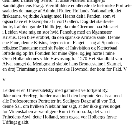
dem med Lanser og Sværd. Ti disse Malerier mangle jo
Samtidighedens Præg. Værdifuldere er allerede de historiske Portræter
saaledes de mange af Admiral Ruiter, Hollands Nationalhelt, det
firskaarne, vejrbidte Ansigt med Haaret delt i Panden, som vi
ogsaa have et Eksemplar af i vort Galleri. Dog det stærkeste
Indtryk af den gamle Tid fik jeg, da min Cicerone paa Musæet
i Leiden viste mig en stor hvid Fanedug med en légemsstor
Kristus. Den blev erobret, da den spanske Armada sank. Denne
ene Fane, denne Kristus, legemsstor i Flaget — og al Spaniens
religiøse Fanatisme med sit Følge af Inkvisition og Kætterbaal
løftede sig op fra Fortiden for mine Øjne, og jeg hørte i mine
Øren Hollændernes vilde Hævnsang fra 1570 Het Standbild van
Alva, sunget da Menigmand slæbte hans Broncestatue i Skarnet,
en drøj Triumfsang over det spanske Hovmod, der kom for Fald. V.
V.
Leiden er en Universitetsby med gammelt velfortjænt Ry.
Ikke uden Ærefrygt træder man ind i den berømte Senatssal med
alle Professorernes Portræter fra Scaligers Dage af til vor Tid,
denne Sal, om hvilken Niebuhr har sagt, at der ikke gives noget
for Videnskaben ærværdigere Rum i Europa. Ja, det var et
Frihedens Asyl, dette Holland, som ogsaa vor Holbergs første
Udflugt gjaldt.