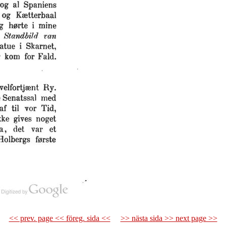
<< prev. page << föreg. sida <<
>> nästa sida >> next page >>