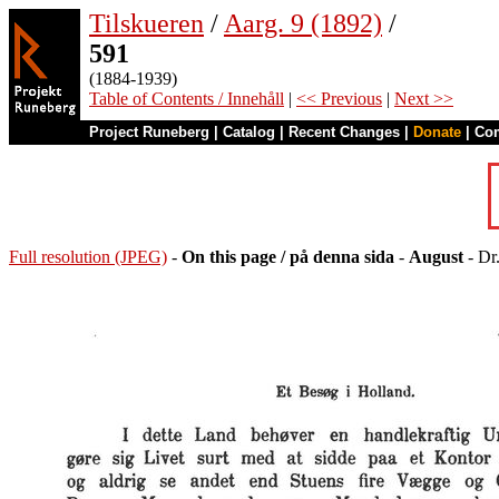
Tilskueren
/
Aarg. 9 (1892)
/
591
(1884-1939)
Table of Contents / Innehåll
|
<< Previous
|
Next >>
Project Runeberg
|
Catalog
|
Recent Changes
|
Donate
|
Co
Full resolution (JPEG)
-
On this page / på denna sida
-
August
- Dr