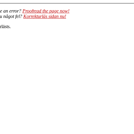
e an error?
Proofread the page now!
du något fel?
Korrekturläs sidan nu!
lästs.