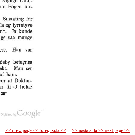
<< prev. page << föreg. sida <<
>> nästa sida >> next page >>