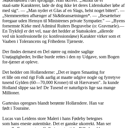
Skødesløshed i det sproglige. Han skriver: „Skmdt de er
staal-satte Karakterer, lade de dog ikke let deres Lidenskaber løbe af
med sig“. — „Man nyder et Glas af en Slags, helst noget bittert". —
„Stemmeretten afhænger af Sk&tleansætningen*. — „Besættelser
foregaar uden Hensyn til Ministrenes private Sympatier." — „Byens
fornemste Kirke med Admiral Ruiters Begravelse (o: Gravmæle).—
En Trykfejl er det vel, naar det hedder at Statsskolen „allerede
ved sin konfessionelle (o: konfessionsløse) Karakter virker som et
Vaaben i Tolerancens og Frihedens Tjæneste.
Der findes dernæst en Del større og mindre saglige
Unøjagtigheder, hvilke burde rettes i den ny Udgave, som Bogen
for-tjæner at opleve.
Det hedder om Hollænderne: „Det er ingen Smaating for
et lille om end rigt Folk aarlig at maatte udgive nogle og fyrretyve
tusend Gylden (60—70,000 Kroner) til sit Hærvæsen". Ja kunde
Holland slippe saa let! De Tusend er naturligvis lige saa mange
Millioner.
Gartesius opregnes blandt berømte Hollændere. Han var
født i Touraine.
Lucas van Leidens store Maleri i hans Fødeby betegnes
som hans eneste autentiske. Det er ganske ukorrekt. Man ser