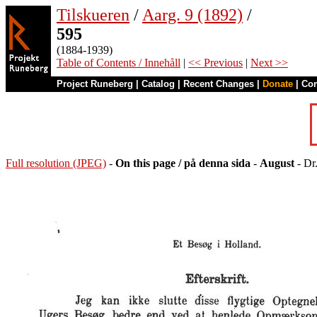
Tilskueren
/
Aarg. 9 (1892)
/
595
(1884-1939)
Table of Contents / Innehåll
|
<< Previous
|
Next >>
Project Runeberg
|
Catalog
|
Recent Changes
|
Donate
|
Co
Full resolution (JPEG)
-
On this page / på denna sida
-
August
- Dr