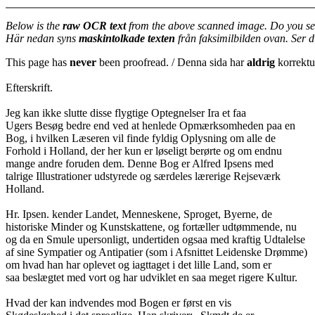
Below is the
raw OCR text
from the above scanned image. Do you se
Här nedan syns
maskintolkade texten
från faksimilbilden ovan. Ser 
This page has
never
been proofread. / Denna sida har
aldrig
korrektur
Efterskrift.
Jeg kan ikke slutte disse flygtige Optegnelser Ira et faa
Ugers Besøg bedre end ved at henlede Opmærksomheden paa en
Bog, i hvilken Læseren vil finde fyldig Oplysning om alle de
Forhold i Holland, der her kun er løseligt berørte og om endnu
mange andre foruden dem. Denne Bog er Alfred Ipsens med
talrige Illustrationer udstyrede og særdeles lærerige Rejseværk
Holland.
Hr. Ipsen. kender Landet, Menneskene, Sproget, Byerne, de
historiske Minder og Kunstskattene, og fortæller udtømmende, nu
og da en Smule upersonligt, undertiden ogsaa med kraftig Udtalelse
af sine Sympatier og Antipatier (som i Afsnittet Leidenske Drømme)
om hvad han har oplevet og iagttaget i det lille Land, som er
saa beslægtet med vort og har udviklet en saa meget rigere Kultur.
Hvad der kan indvendes mod Bogen er først en vis