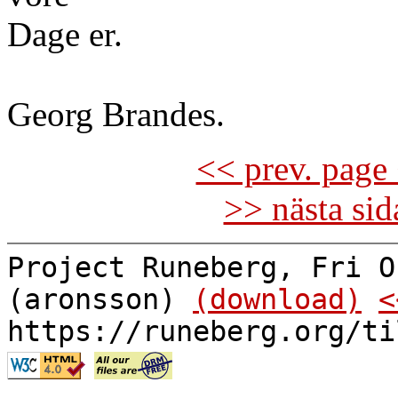
Dage er.
Georg Brandes.
<< prev. page 
>> nästa si
Project Runeberg, Fri O
(aronsson)
(download)
<
https://runeberg.org/ti