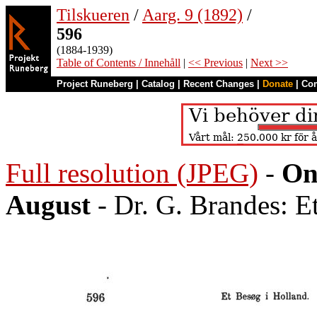
Tilskueren
/
Aarg. 9 (1892)
/
596
(1884-1939)
Table of Contents / Innehåll
|
<< Previous
|
Next >>
Project Runeberg
|
Catalog
|
Recent Changes
|
Donate
|
Co
Full resolution (JPEG)
-
On
August
- Dr. G. Brandes: E