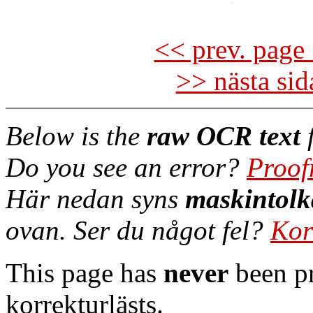
<< prev. page 
>> nästa si
Below is the
raw OCR text
f
Do you see an error?
Proof
Här nedan syns
maskintolk
ovan. Ser du något fel?
Kor
This page has
never
been pr
korrekturlästs.