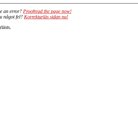
e an error?
Proofread the page now!
du något fel?
Korrekturläs sidan nu!
lästs.