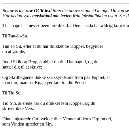
Below is the
raw OCR text
from the above scanned image. Do you se
Här nedan syns
maskintolkade texten
från faksimilbilden ovan. Ser 
This page has
never
been proofread. / Denna sida har
aldrig
korrektur
Til Tan-Jo-Su.
Tan-Jo-Su, efler at du har drukket tre Kopper, begynder
du at gruble;
Imod Skik og Brug skubber du din Hat bagud, og du
sætter dig til at skrive;
Og Skrifttegnene dukke saa skyndsomt frem paa Papiret, at
man tror, man ser Røgskyer fare fra din Pensel.
Til Tio Sui.
Tio-Sui, allerede har du drukket fem Kopper, og du
skriver ikke Vers.
Dine højrøstede Ord vække dine Venner af deres Drømmeri,
som Vinden spreder en Sky.