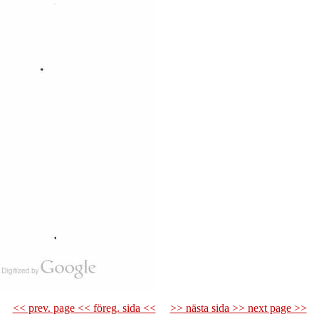
<< prev. page << föreg. sida <<
>> nästa sida >> next page >>