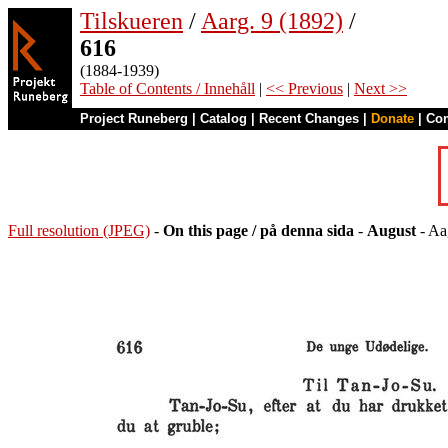
Tilskueren
/
Aarg. 9 (1892)
/
616
(1884-1939)
Table of Contents / Innehåll
|
<< Previous
|
Next >>
Project Runeberg
|
Catalog
|
Recent Changes
|
Donate
|
Co
Full resolution (JPEG)
-
On this page / på denna sida
-
August
- Aa