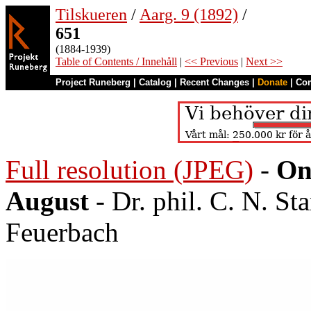
Tilskueren
/
Aarg. 9 (1892)
/
651
(1884-1939)
Table of Contents / Innehåll
|
<< Previous
|
Next >>
Project Runeberg
|
Catalog
|
Recent Changes
|
Donate
|
Co
Full resolution (JPEG)
-
On
August
- Dr. phil. C. N. S
Feuerbach