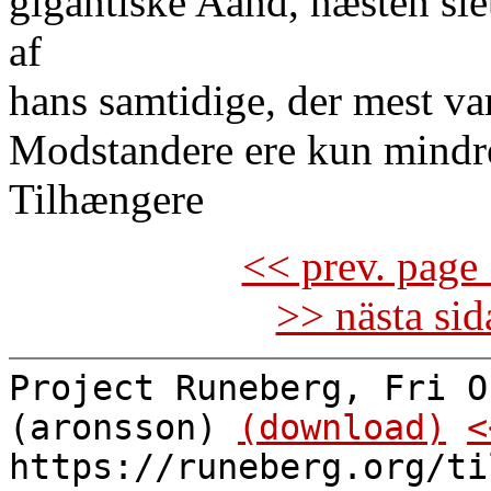
gigantiske Aand, næsten sl
af
hans samtidige, der mest va
Modstandere ere kun mindr
Tilhængere
<< prev. page 
>> nästa si
Project Runeberg, Fri O
(aronsson)
(download)
<
https://runeberg.org/ti