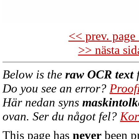
<< prev. page 
>> nästa si
Below is the
raw OCR text
f
Do you see an error?
Proof
Här nedan syns
maskintolk
ovan. Ser du något fel?
Kor
This page has
never
been pr