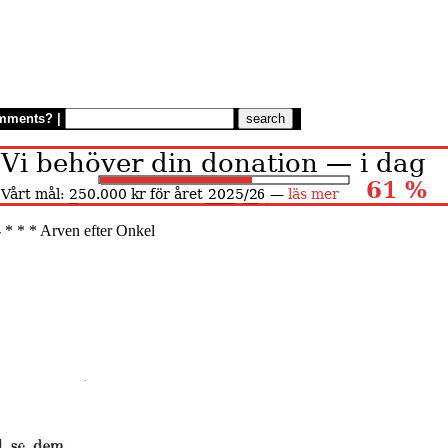
mments?
|
 * * * Arven efter Onkel