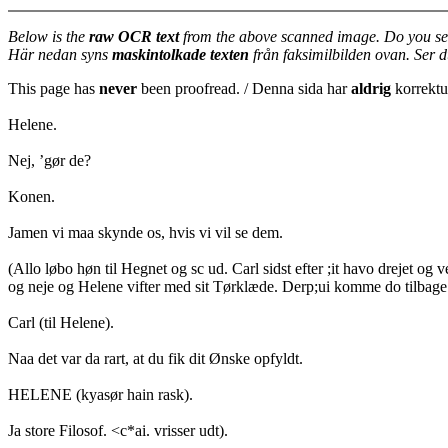
Below is the
raw OCR text
from the above scanned image. Do you se
Här nedan syns
maskintolkade texten
från faksimilbilden ovan. Ser 
This page has
never
been proofread. / Denna sida har
aldrig
korrektur
Helene.
Nej, ’gør de?
Konen.
Jamen vi maa skynde os, hvis vi vil se dem.
(Allo løbo høn til Hegnet og sc ud. Carl sidst efter ;it havo drejet og 
og neje og Helene vifter med sit Tørklæde. Derp;ui komme do tilbage 
Carl (til Helene).
Naa det var da rart, at du fik dit Ønske opfyldt.
HELENE (kyasør hain rask).
Ja store Filosof. <c*ai. vrisser udt).