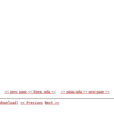
<< prev. page << föreg. sida <<
>> nästa sida >> next page >>
download)
<< Previous
Next >>