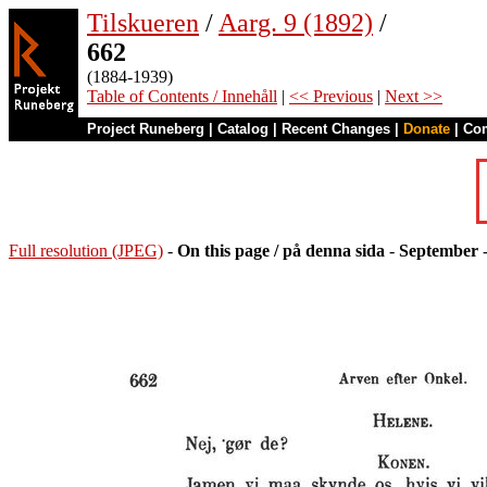
Tilskueren
/
Aarg. 9 (1892)
/
662
(1884-1939)
Table of Contents / Innehåll
|
<< Previous
|
Next >>
Project Runeberg
|
Catalog
|
Recent Changes
|
Donate
|
Co
Full resolution (JPEG)
-
On this page / på denna sida
-
September
-