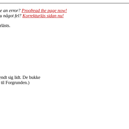
e an error?
Proofread the page now!
du något fel?
Korrekturläs sidan nu!
lästs.
vendt sig lidt. De bukke
til Forgrunden.)