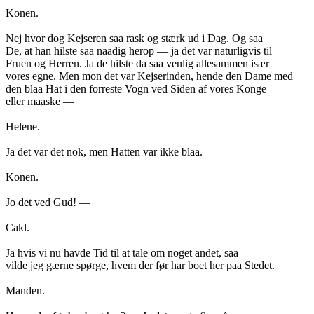
Konen.
Nej hvor dog Kejseren saa rask og stærk ud i Dag. Og saa
De, at han hilste saa naadig herop — ja det var naturligvis til
Fruen og Herren. Ja de hilste da saa venlig allesammen især
vores egne. Men mon det var Kejserinden, hende den Dame med
den blaa Hat i den forreste Vogn ved Siden af vores Konge —
eller maaske —
Helene.
Ja det var det nok, men Hatten var ikke blaa.
Konen.
Jo det ved Gud! —
Cakl.
Ja hvis vi nu havde Tid til at tale om noget andet, saa
vilde jeg gærne spørge, hvem der før har boet her paa Stedet.
Manden.