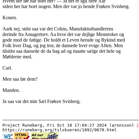
Hvem der før har boet her? — Ja det er sgu flere Aar
siden her har boet nogen. Men der var jo hende Frøken Svisberg.
Konen.
Aark nej, sidst saa var det Cohns, Manufakturhandlerens
derinde fra Amagertorv. Aa hvor det var dejlige Mennesker og
gode mod de fattige. De holdt et Leven herude og Rykind med
Folk hver Dag, og jeg tror, de dansede hver evige Aften. Men
tilsidst saa dansede de da bag ad og maatte sælge det hele og
Møblerne med.
Carl.
Men saa før dem?
Manden.
Ja saa var det min Sæl Frøken Svisberg.
Project Runeberg, Fri Oct 18 17:04:27 2024 (aronsson)
(
https://runeberg.org/tilskueren/1892/0670.html