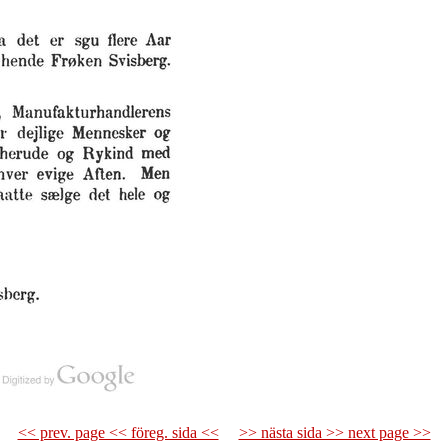
<< prev. page << föreg. sida <<
>> nästa sida >> next page >>