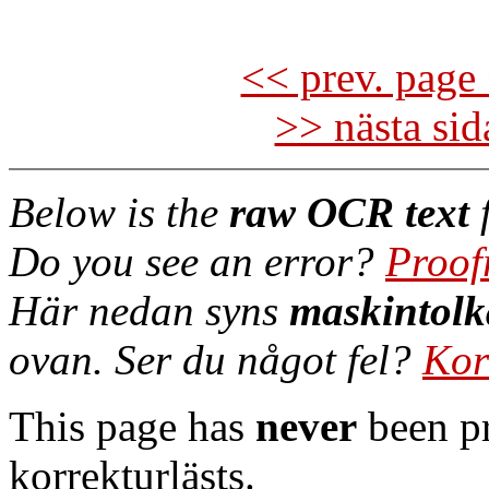
<< prev. page 
>> nästa si
Below is the
raw OCR text
f
Do you see an error?
Proof
Här nedan syns
maskintolk
ovan. Ser du något fel?
Kor
This page has
never
been pr
korrekturlästs.