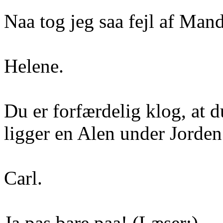
Naa tog jeg saa fejl af Man
Helene.
Du er forfærdelig klog, at 
ligger en Alen under Jorde
Carl.
Ja pas bare paa! (Læser:)