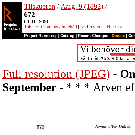
Tilskueren
/
Aarg. 9 (1892)
/
672
(1884-1939)
Table of Contents / Innehåll
|
<< Previous
|
Next >>
Project Runeberg
|
Catalog
|
Recent Changes
|
Donate
|
Co
Full resolution (JPEG)
-
On
September
- * * * Arven ef