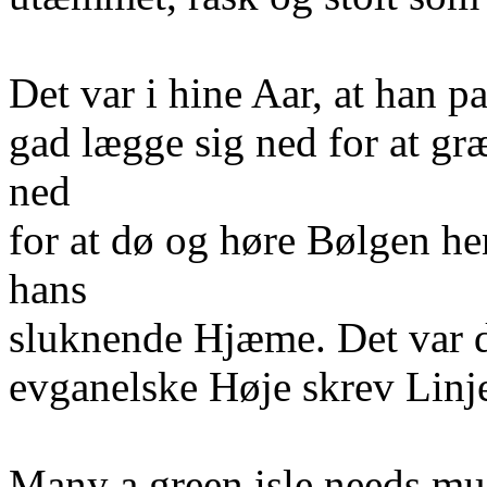
Det var i hine Aar, at han 
gad lægge sig ned for at gr
ned
for at dø og høre Bølgen h
hans
sluknende Hjæme. Det var d
evganelske Høje skrev Linj
Many a green isle needs mu