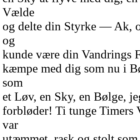
Vælde
og delte din Styrke — Ak, 
og
kunde være din Vandrings Fø
kæmpe med dig som nu i Bø
som
et Løv, en Sky, en Bølge, je
forbløder! Ti tunge Timers 
var
utæmmet, rask og stolt som