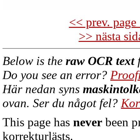
<< prev. page 
>> nästa si
Below is the
raw OCR text
f
Do you see an error?
Proof
Här nedan syns
maskintolk
ovan. Ser du något fel?
Kor
This page has
never
been pr
korrekturlästs.