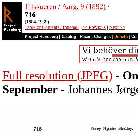
Tilskueren
/
Aarg. 9 (1892)
/
716
(1884-1939)
Table of Contents / Innehåll
|
<< Previous
|
Next >>
Project Runeberg
|
Catalog
|
Recent Changes
|
Donate
|
Co
Full resolution (JPEG)
-
On
September
- Johannes Jørg