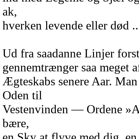
ak,
hverken levende eller død ..
Ud fra saadanne Linjer fors
gennemtrænger saa meget af
Ægteskabs senere Aar. Man 
Oden til
Vestenvinden — Ordene »Ak,
bære,
en Sky at flyve med dig, en