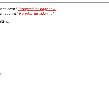
e an error?
Proofread the page now!
du något fel?
Korrekturläs sidan nu!
lästs.
e