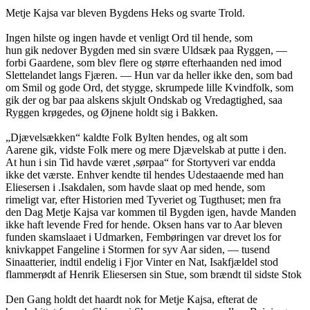
Metje Kajsa var bleven Bygdens Heks og svarte Trold.
Ingen hilste og ingen havde et venligt Ord til hende, som
hun gik nedover Bygden med sin svære Uldsæk paa Ryggen, —
forbi Gaardene, som blev flere og større efterhaanden ned imod
Slettelandet langs Fjæren. — Hun var da heller ikke den, som bad
om Smil og gode Ord, det stygge, skrumpede lille Kvindfolk, som
gik der og bar paa alskens skjult Ondskab og Vredagtighed, saa
Ryggen krøgedes, og Øjnene holdt sig i Bakken.
„Djævelsækken“ kaldte Folk Bylten hendes, og alt som
Aarene gik, vidste Folk mere og mere Djævelskab at putte i den.
At hun i sin Tid havde været ,sørpaa“ for Stortyveri var endda
ikke det værste. Enhver kendte til hendes Udestaaende med han
Eliesersen i .Isakdalen, som havde slaat op med hende, som
rimeligt var, efter Historien med Tyveriet og Tugthuset; men fra
den Dag Metje Kajsa var kommen til Bygden igen, havde Manden
ikke haft levende Fred for hende. Oksen hans var to Aar bleven
funden skamslaaet i Udmarken, Fembøringen var drevet los for
knivkappet Fangeline i Stormen for syv Aar siden, — tusend
Sinaatterier, indtil endelig i Fjor Vinter en Nat, Isakfjældel stod
flammerødt af Henrik Eliesersen sin Stue, som brændt til sidste Stok
Den Gang holdt det haardt nok for Metje Kajsa, efterat de