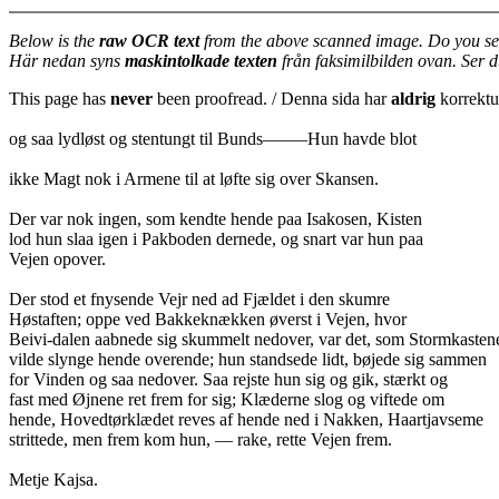
Below is the
raw OCR text
from the above scanned image. Do you se
Här nedan syns
maskintolkade texten
från faksimilbilden ovan. Ser 
This page has
never
been proofread. / Denna sida har
aldrig
korrektur
og saa lydløst og stentungt til Bunds–––––Hun havde blot
ikke Magt nok i Armene til at løfte sig over Skansen.
Der var nok ingen, som kendte hende paa Isakosen, Kisten
lod hun slaa igen i Pakboden dernede, og snart var hun paa
Vejen opover.
Der stod et fnysende Vejr ned ad Fjældet i den skumre
Høstaften; oppe ved Bakkeknækken øverst i Vejen, hvor
Beivi-dalen aabnede sig skummelt nedover, var det, som Stormkasten
vilde slynge hende overende; hun standsede lidt, bøjede sig sammen
for Vinden og saa nedover. Saa rejste hun sig og gik, stærkt og
fast med Øjnene ret frem for sig; Klæderne slog og viftede om
hende, Hovedtørklædet reves af hende ned i Nakken, Haartjavseme
strittede, men frem kom hun, — rake, rette Vejen frem.
Metje Kajsa.