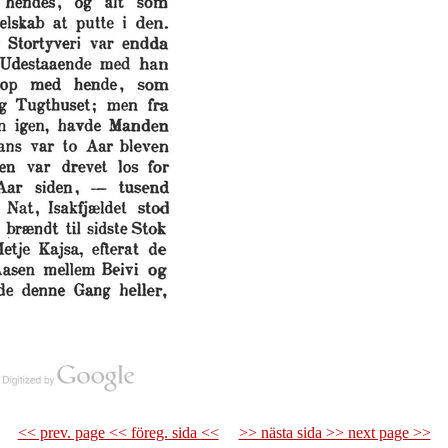
<< prev. page << föreg. sida <<
>> nästa sida >> next page >>