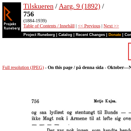
Tilskueren
/
Aarg. 9 (1892)
/
756
(1884-1939)
Table of Contents / Innehåll
|
<< Previous
|
Next >>
Project Runeberg
|
Catalog
|
Recent Changes
|
Donate
|
Co
Full resolution (JPEG)
-
On this page / på denna sida
-
Oktober—N