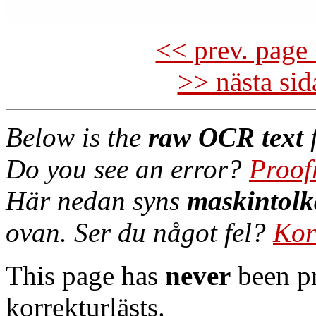
<< prev. page 
>> nästa si
Below is the
raw OCR text
f
Do you see an error?
Proof
Här nedan syns
maskintolk
ovan. Ser du något fel?
Kor
This page has
never
been pr
korrekturlästs.