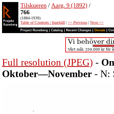
Tilskueren
/
Aarg. 9 (1892)
/
766
(1884-1939)
Table of Contents / Innehåll
|
<< Previous
|
Next >>
Project Runeberg
|
Catalog
|
Recent Changes
|
Donate
|
Co
Full resolution (JPEG)
-
On
Oktober—November
- N: 