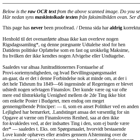
Below is the
raw OCR text
from the above scanned image. Do you se
Här nedan syns
maskintolkade texten
från faksimilbilden ovan. Ser 
This page has
never
been proofread. / Denna sida har
aldrig
korrektur
Henhold til det ovenanførte altsaa ikke kan overleve nogen
Rigsdagssamling*, og denne prægnante Udtalelse stod for hen
Datidens politiske Opfattelse som en fast og urokkelig Maksime,
fra hvilken der ikke kendtes nogen Afvigelse eller Undtagelse.
Saaledes var altsaa Junitraditionernes Forstaaelse af
Provi-soriemyndigheden, og hvad Bevillingsspørgsmaalet
an-gaar, da er det i denne Forbindelse nok at minde om, at der i
det hele Tidsrum fra 1849—66 ingensinde af Regeringen er blevet
udstedt nogen selvtagen Finanslov. Der kunde være og var ofte
mere end tilstrækkelig Uenighed mellem de 2de Ting ikke blot
om enkelte Poster i Budgetet, men endog om meget
gennemgribende Principer: — ti, som en anset Politiker ved en anden
Lejlighed har bemærket, .Landstinget ansaa det væsentlig for sin
Opgave at værne om Finanslovens Renhed, saa at den ikke
for-kvakledes ved, at der indsattes Ting i den, som ej burde være
der* — saaledes t. Eks. om Spørgsmaalet, hvorvidt bestaaende
Love kunde ophæves eller ændres gennem Afstemning over de