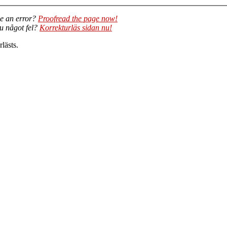
e an error?
Proofread the page now!
du något fel?
Korrekturläs sidan nu!
lästs.