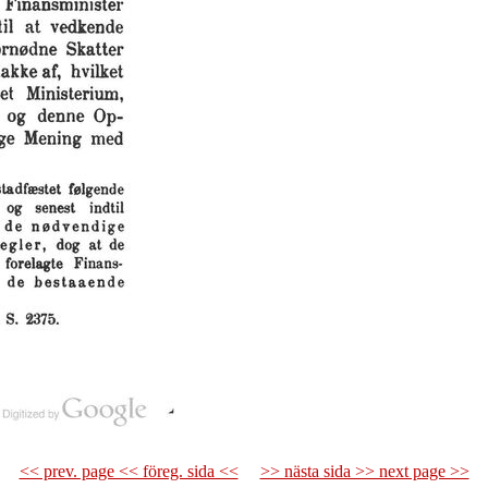
<< prev. page << föreg. sida <<
>> nästa sida >> next page >>