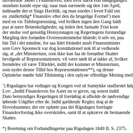
tilsvarende Satser i Finansloven; men hvor stærk end Bølgegangen
stundum kunde rejse sig: naar man nærmede sig den 1ste April,
indtraadte der et Slags Havblik, og man enedes i hvert Fald om
en .midlertidig* Finanslov efter den da brugelige Formel’) men
med en vis Tidsbegrænsning, ved hvilken ingen den Gang faldt
paa at nære Betænkeligheder, og inden den fastsatte Frist kom
der stedse ved gensidig Hensynstagen og Regeringens forstandige
Mægling den fornødne Overensstemmelse tilstede; ti selv en, paa
hin Tid i det mindste, for saa lidet frisindet ansét Finansminister
som Grev Sponneck var dog konstitutionel nok til at vedkende
sig, at „det Ministerium, som ikke kan faa de fornødne Skatter
bevilgede af Repræsentationen, vil være nødt til at takke af, hvilket
fremdeles vil være Tilfældet, indtil der kommer et Ministerium,
som nyder denne Tillid hos Repræsentationen**), og denne
Opfattelse mødte fuld Tilslutning i den oplyste offentlige Mening med
’) Rigsdagen har vedtaget og Kongen ved sit Samtykke stadfæstet fø
Lov: „Indtil Finansloven for Aaret nu er given, og senest indtil
Dato bemyndiges Regeringen til foreløbig at afholde de nødvendige
løbende Udgifter efter de. hidtil gældende Regler, dog at de
Hovedsummer, der ere opførte paa det Rigsdagen forelagte
Finanslovforslag ikke overskrides, samt til at opkræve de bestaaende
Skatter.
*) Beretning om Forhandlingerne paa Rigsdagen 1849 II. S. 2375.