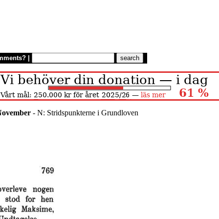
mments?
|
ovember
- N: Stridspunkterne i Grundloven