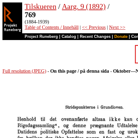
Tilskueren
/
Aarg. 9 (1892)
/
769
(1884-1939)
Table of Contents / Innehåll
|
<< Previous
|
Next >>
Project Runeberg
|
Catalog
|
Recent Changes
|
Donate
|
Co
Full resolution (JPEG)
-
On this page / på denna sida
-
Oktober—N