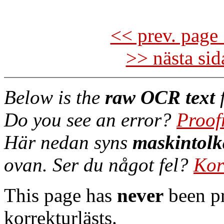
<< prev. page 
>> nästa si
Below is the
raw OCR text
f
Do you see an error?
Proof
Här nedan syns
maskintolk
ovan. Ser du något fel?
Kor
This page has
never
been pr
korrekturlästs.