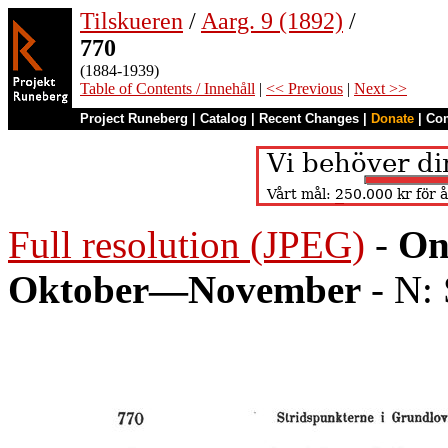
Tilskueren
/
Aarg. 9 (1892)
/
770
(1884-1939)
Table of Contents / Innehåll
|
<< Previous
|
Next >>
Project Runeberg
|
Catalog
|
Recent Changes
|
Donate
|
Co
Full resolution (JPEG)
-
On
Oktober—November
- N: 