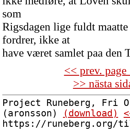
ikke medføre, at Loven skul
som
Rigsdagen lige fuldt maatte
fordrer, ikke at
have været samlet paa den 
<< prev. page 
>> nästa si
Project Runeberg, Fri O
(aronsson)
(download)
<
https://runeberg.org/ti