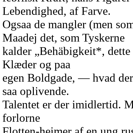
Lebendighed, af Farve.
Ogsaa de mangler (men som 
Maadej det, som Tyskerne
kalder „Behäbigkeit*, dette 
Klæder og paa
egen Boldgade, — hvad der 
saa oplivende.
Talentet er der imidlertid. M
forlorne
Flotten-heimer af en ung r