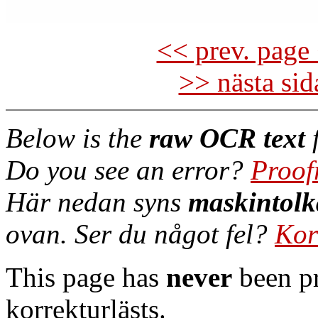
<< prev. page 
>> nästa si
Below is the
raw OCR text
f
Do you see an error?
Proof
Här nedan syns
maskintolk
ovan. Ser du något fel?
Kor
This page has
never
been pr
korrekturlästs.