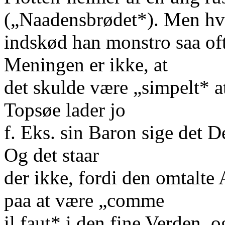
(„Naadensbrødet*). Men hv
indskød han monstro saa oft
Meningen er ikke, at
det skulde være „simpelt* at
Topsøe lader jo
f. Eks. sin Baron sige det De
Og det staar
der ikke, fordi den omtalt
paa at være „comme
il faut* i den fine Verden, 