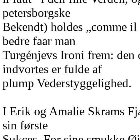
petersborgske
Bekendt) holdes „comme il f
bedre faar man
Turgénjevs Ironi frem: den
indvortes er fulde af
plump Vederstyggelighed.
I Erik og Amalie Skrams F
sin første
Sukces. For sine smukke Øj