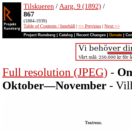
Tilskueren
/
Aarg. 9 (1892)
/
867
(1884-1939)
Table of Contents / Innehåll
|
<< Previous
|
Next >>
Project Runeberg
|
Catalog
|
Recent Changes
|
Donate
|
Co
Full resolution (JPEG)
-
On
Oktober—November
- Vil