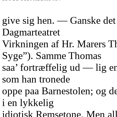
give sig hen. — Ganske de
Dagmarteatret
Virkningen af Hr. Marers T
Syge”). Samme Thomas
saa’ fortræffelig ud — lig
som han tronede
oppe paa Barnestolen; og d
i en lykkelig
idiotisk Remsetone. Men al