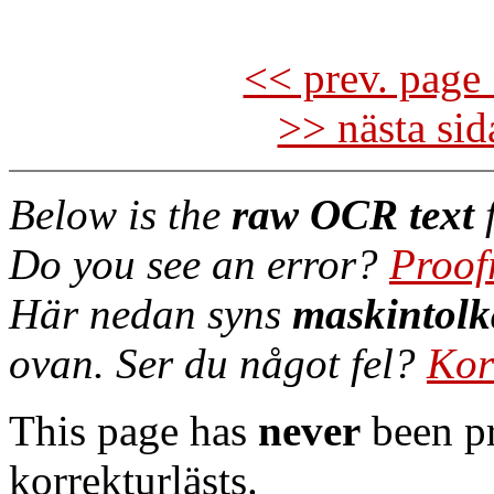
<< prev. page 
>> nästa si
Below is the
raw OCR text
f
Do you see an error?
Proof
Här nedan syns
maskintolk
ovan. Ser du något fel?
Kor
This page has
never
been pr
korrekturlästs.