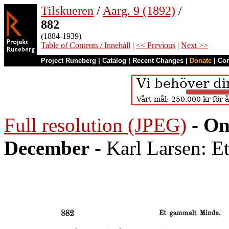
Tilskueren
/
Aarg. 9 (1892)
/
882
(1884-1939)
Table of Contents / Innehåll
|
<< Previous
|
Next >>
Project Runeberg
|
Catalog
|
Recent Changes
|
Donate
|
Co
Full resolution (JPEG)
-
On
December
- Karl Larsen: 