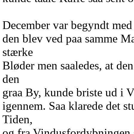
December var begyndt med e
den blev ved paa samme Maa
stærke
Bløder men saaledes, at de
den
graa By, kunde briste ud i 
igennem. Saa klarede det s
Tiden,
og fra Vindusfordybningen 