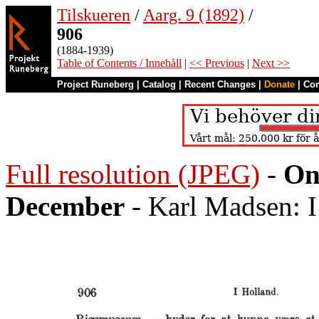
Tilskueren
/
Aarg. 9 (1892)
/
906
(1884-1939)
Table of Contents / Innehåll
|
<< Previous
|
Next >>
Project Runeberg
|
Catalog
|
Recent Changes
|
Donate
|
Co
Full resolution (JPEG)
-
On
December
- Karl Madsen: I