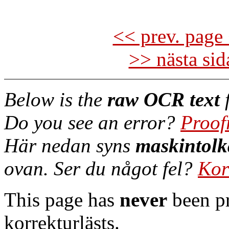
<< prev. page 
>> nästa si
Below is the
raw OCR text
f
Do you see an error?
Proof
Här nedan syns
maskintolk
ovan. Ser du något fel?
Kor
This page has
never
been pr
korrekturlästs.