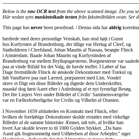
Below is the
raw OCR text
from the above scanned image. Do you se
Här nedan syns
maskintolkade texten
från faksimilbilden ovan. Ser 
This page has
never
been proofread. / Denna sida har
aldrig
korrektur
hædrede med deres personlige Venskab, han stod højt i Gunst
hos Kurfyrsten af Brandenburg, der tillige var Hertug af Cleef, og
Statholderen i Cleefsland, Johan Maurits af Nassau, besøgte Flinck
i Amsterdam. Baade Johan Maurits og Kurfyrstinden af
Brandenburg var mellem Bryllupsgæsterne, Borgmestrene var saalede
paa at vinde Bifald for det Valg, de havde truffet. I Løbet af faa
Dage fremstillede Flinck de ønskede Dekorationer med Trækul og
lidt Vandfarve paa raat Lærred, præpareret med Lim. Vondel
skrev et Digt om disse Billeder og digtede dem Underskrifter,
maaské dog først Aaret efter i Anledning af et nyt fyrsteligt Besøg.
Det fire Linjers Vers under Billedet af Civilis’ Sammensværgelse
var en Fællesforherligelse for Civilis og Vilhelm af Oranien.
I November 1659 afsluttedes en Kontrakt med Flinck, efter
hvilken de foreløbige Dekorationer skulde erstattes med virkelige
Billeder af de samme historiske Æmner, ialt tolv, af hvilke han
hvert Aar skulde levere to til 1000 Gylden Stykket. „Da hans
Aand gik frugtsommelig med Udførelsen af disse Arbejder,” siger