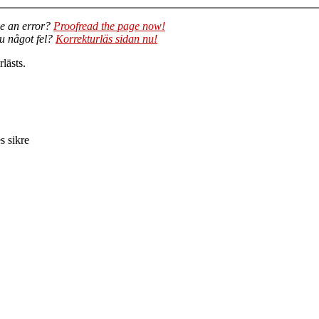
e an error?
Proofread the page now!
du något fel?
Korrekturläs sidan nu!
lästs.
s sikre