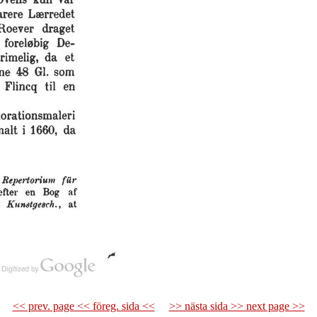
<< prev. page << föreg. sida <<
>> nästa sida >> next page >>