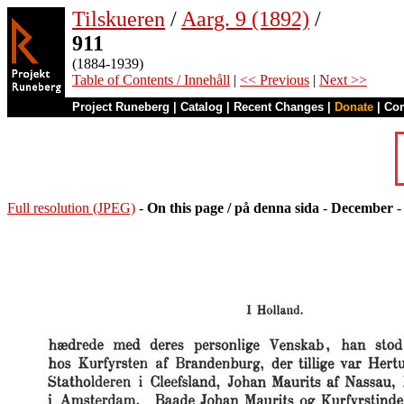
Tilskueren
/
Aarg. 9 (1892)
/
911
(1884-1939)
Table of Contents / Innehåll
|
<< Previous
|
Next >>
Project Runeberg
|
Catalog
|
Recent Changes
|
Donate
|
Co
Full resolution (JPEG)
-
On this page / på denna sida
-
December
-