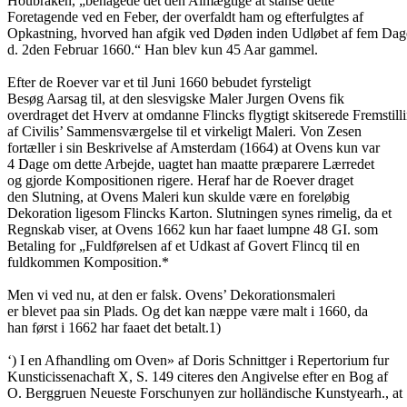
Houbraken, „behagede det den Almægtige at stanse dette
Foretagende ved en Feber, der overfaldt ham og efterfulgtes af
Opkastning, hvorved han afgik ved Døden inden Udløbet af fem Dag
d. 2den Februar 1660.“ Han blev kun 45 Aar gammel.
Efter de Roever var et til Juni 1660 bebudet fyrsteligt
Besøg Aarsag til, at den slesvigske Maler Jurgen Ovens fik
overdraget det Hverv at omdanne Flincks flygtigt skitserede Fremstill
af Civilis’ Sammensværgelse til et virkeligt Maleri. Von Zesen
fortæller i sin Beskrivelse af Amsterdam (1664) at Ovens kun var
4 Dage om dette Arbejde, uagtet han maatte præparere Lærredet
og gjorde Kompositionen rigere. Heraf har de Roever draget
den Slutning, at Ovens Maleri kun skulde være en foreløbig
Dekoration ligesom Flincks Karton. Slutningen synes rimelig, da et
Regnskab viser, at Ovens 1662 kun har faaet lumpne 48 GI. som
Betaling for „Fuldførelsen af et Udkast af Govert Flincq til en
fuldkommen Komposition.*
Men vi ved nu, at den er falsk. Ovens’ Dekorationsmaleri
er blevet paa sin Plads. Og det kan næppe være malt i 1660, da
han først i 1662 har faaet det betalt.1)
‘) I en Afhandling om Oven» af Doris Schnittger i Repertorium fur
Kunsticissenachaft X, S. 149 citeres den Angivelse efter en Bog af
O. Berggruen Neueste Forschunyen zur holländische Kunstyearh., at