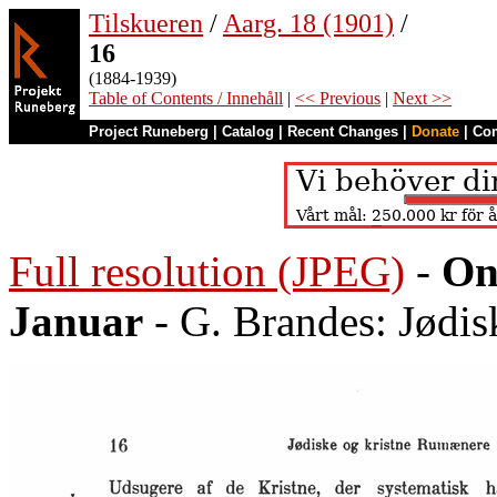
Tilskueren
/
Aarg. 18 (1901)
/
16
(1884-1939)
Table of Contents / Innehåll
|
<< Previous
|
Next >>
Project Runeberg
|
Catalog
|
Recent Changes
|
Donate
|
Co
Full resolution (JPEG)
-
On
Januar
- G. Brandes: Jødi