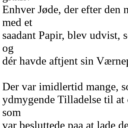
Enhver Jøde, der efter den 
med et
saadant Papir, blev udvist,
og
dér havde aftjent sin Værnep
Der var imidlertid mange, 
ydmygende Tilladelse til at
som
var besluttede paa at lade d