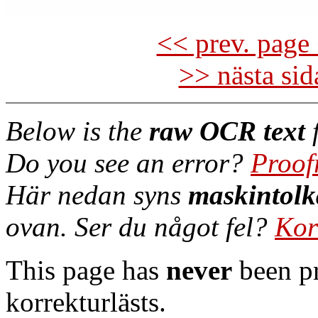
<< prev. page 
>> nästa si
Below is the
raw OCR text
f
Do you see an error?
Proof
Här nedan syns
maskintolk
ovan. Ser du något fel?
Kor
This page has
never
been pr
korrekturlästs.