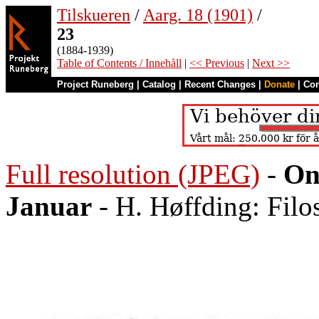
Tilskueren
/
Aarg. 18 (1901)
/
23
(1884-1939)
Table of Contents / Innehåll
|
<< Previous
|
Next >>
Project Runeberg
|
Catalog
|
Recent Changes
|
Donate
|
Co
Full resolution (JPEG)
-
On
Januar
- H. Høffding: Filo