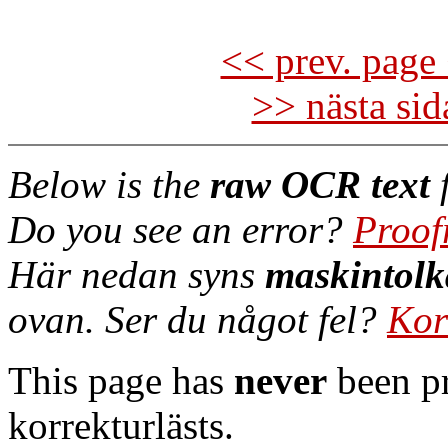
<< prev. page 
>> nästa si
Below is the
raw OCR text
f
Do you see an error?
Proof
Här nedan syns
maskintolk
ovan. Ser du något fel?
Kor
This page has
never
been pr
korrekturlästs.