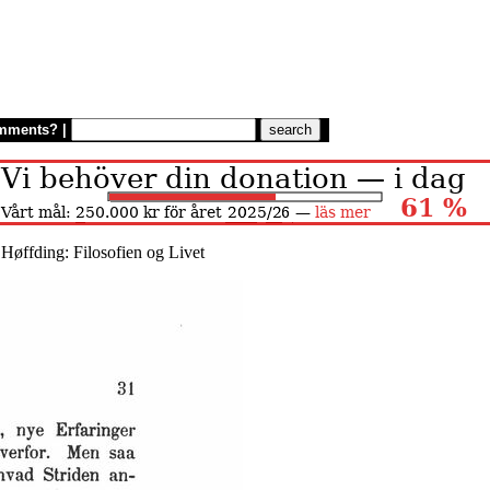
mments?
|
 Høffding: Filosofien og Livet