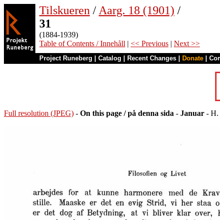
Tilskueren
/
Aarg. 18 (1901)
/
31
(1884-1939)
Table of Contents / Innehåll
|
<< Previous
|
Next >>
Project Runeberg
|
Catalog
|
Recent Changes
|
Donate
|
Co
Full resolution (JPEG)
-
On this page / på denna sida
-
Januar
- H.