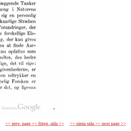
<< prev. page << föreg. sida <<
>> nästa sida >> next page >>