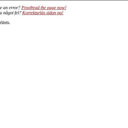
e an error?
Proofread the page now!
du något fel?
Korrekturläs sidan nu!
lästs.