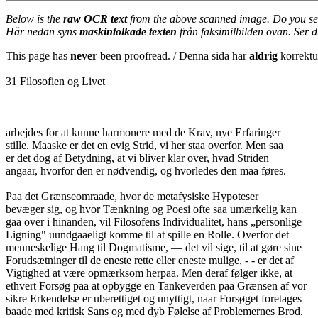
Below is the
raw OCR text
from the above scanned image. Do you se
Här nedan syns
maskintolkade texten
från faksimilbilden ovan. Ser 
This page has
never
been proofread. / Denna sida har
aldrig
korrektur
31 Filosofien og Livet
arbejdes for at kunne harmonere med de Krav, nye Erfaringer
stille. Maaske er det en evig Strid, vi her staa overfor. Men saa
er det dog af Betydning, at vi bliver klar over, hvad Striden
angaar, hvorfor den er nødvendig, og hvorledes den maa føres.
Paa det Grænseomraade, hvor de metafysiske Hypoteser
bevæger sig, og hvor Tænkning og Poesi ofte saa umærkelig kan
gaa over i hinanden, vil Filosofens Individualitet, hans „personlige
Ligning" uundgaaeligt komme til at spille en Rolle. Overfor det
menneskelige Hang til Dogmatisme, — det vil sige, til at gøre sine
Forudsætninger til de eneste rette eller eneste mulige, - - er det af
Vigtighed at være opmærksom herpaa. Men deraf følger ikke, at
ethvert Forsøg paa at opbygge en Tankeverden paa Grænsen af vor
sikre Erkendelse er uberettiget og unyttigt, naar Forsøget foretages
baade med kritisk Sans og med dyb Følelse af Problemernes Brod.