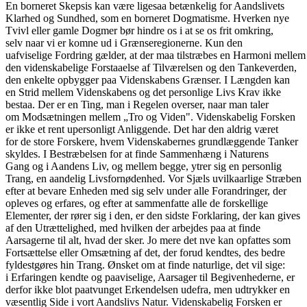
En borneret Skepsis kan være ligesaa betænkelig for Aandslivets
Klarhed og Sundhed, som en borneret Dogmatisme. Hverken nye
Tvivl eller gamle Dogmer bør hindre os i at se os frit omkring,
selv naar vi er komne ud i Grænseregionerne. Kun den
uafviselige Fordring gælder, at der maa tilstræbes en Harmoni mellem
den videnskabelige Forstaaelse af Tilværelsen og den Tankeverden,
den enkelte opbygger paa Videnskabens Grænser. I Længden kan
en Strid mellem Videnskabens og det personlige Livs Krav ikke
bestaa. Der er en Ting, man i Regelen overser, naar man taler
om Modsætningen mellem „Tro og Viden". Videnskabelig Forsken
er ikke et rent upersonligt Anliggende. Det har den aldrig været
for de store Forskere, hvem Videnskabernes grundlæggende Tanker
skyldes. I Bestræbelsen for at finde Sammenhæng i Naturens
Gang og i Aandens Liv, og mellem begge, ytrer sig en personlig
Trang, en aandelig Livsfornødenhed. Vor Sjæls uvilkaarlige Stræben
efter at bevare Enheden med sig selv under alle Forandringer, der
opleves og erfares, og efter at sammenfatte alle de forskellige
Elementer, der rører sig i den, er den sidste Forklaring, der kan gives
af den Utrættelighed, med hvilken der arbejdes paa at finde
Aarsagerne til alt, hvad der sker. Jo mere det nve kan opfattes som
Fortsættelse eller Omsætning af det, der forud kendtes, des bedre
fyldestgøres hin Trang. Ønsket om at finde naturlige, det vil sige:
i Erfaringen kendte og paaviselige, Aarsager til Begivenhederne, er
derfor ikke blot paatvunget Erkendelsen udefra, men udtrykker en
væsentlig Side i vort Aandslivs Natur. Videnskabelig Forsken er