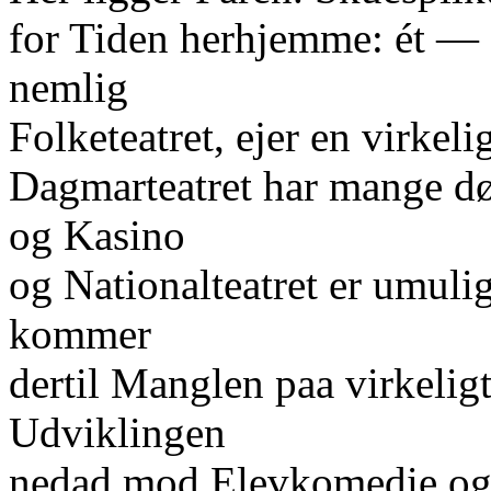
for Tiden herhjemme: ét — s
nemlig
Folketeatret, ejer en virkel
Dagmarteatret har mange dø
og Kasino
og Nationalteatret er umuli
kommer
dertil Manglen paa virkelig
Udviklingen
nedad mod Elevkomedie og 