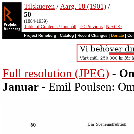
Tilskueren
/
Aarg. 18 (1901)
/
50
(1884-1939)
Table of Contents / Innehåll
|
<< Previous
|
Next >>
Project Runeberg
|
Catalog
|
Recent Changes
|
Donate
|
Co
Full resolution (JPEG)
-
On
Januar
- Emil Poulsen: Om