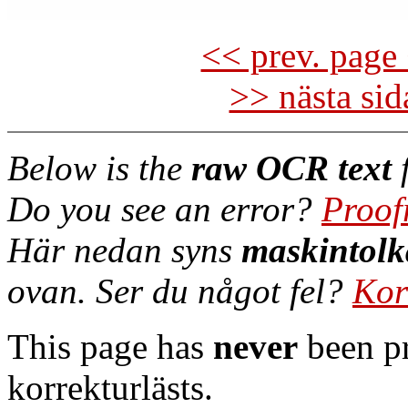
<< prev. page 
>> nästa si
Below is the
raw OCR text
f
Do you see an error?
Proof
Här nedan syns
maskintolk
ovan. Ser du något fel?
Kor
This page has
never
been pr
korrekturlästs.