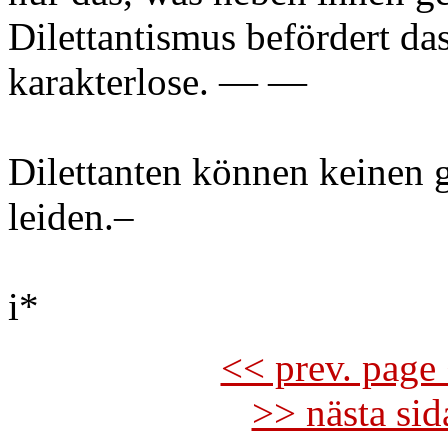
Dilettantismus befördert da
karakterlose. — —
Dilettanten können keinen 
leiden.–
i*
<< prev. page 
>> nästa si