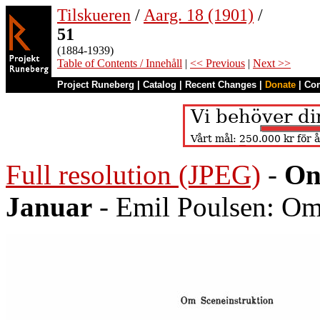
Tilskueren
/
Aarg. 18 (1901)
/
51
(1884-1939)
Table of Contents / Innehåll
|
<< Previous
|
Next >>
Project Runeberg
|
Catalog
|
Recent Changes
|
Donate
|
Co
Full resolution (JPEG)
-
On
Januar
- Emil Poulsen: Om