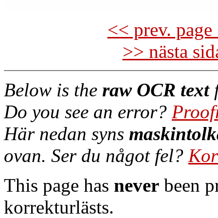
<< prev. page 
>> nästa si
Below is the
raw OCR text
f
Do you see an error?
Proof
Här nedan syns
maskintolk
ovan. Ser du något fel?
Kor
This page has
never
been pr
korrekturlästs.