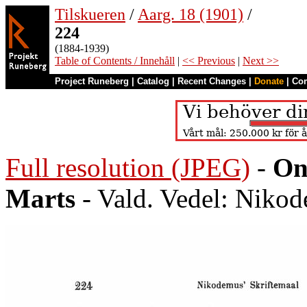
Tilskueren
/
Aarg. 18 (1901)
/
224
(1884-1939)
Table of Contents / Innehåll
|
<< Previous
|
Next >>
Project Runeberg
|
Catalog
|
Recent Changes
|
Donate
|
Co
Full resolution (JPEG)
-
On
Marts
- Vald. Vedel: Nikod