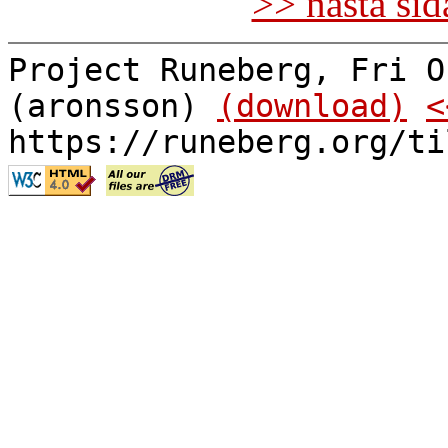
>> nästa si
Project Runeberg, Fri O
(aronsson)
(download)
<
https://runeberg.org/ti