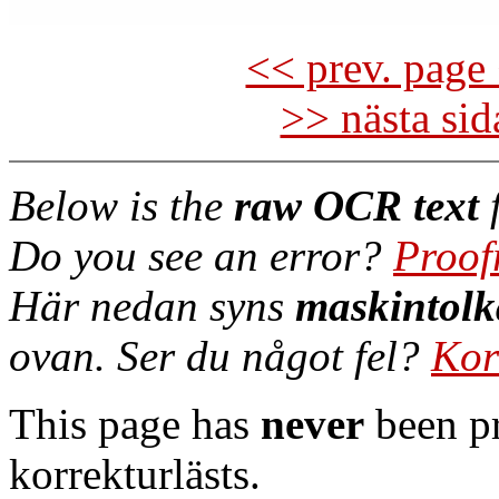
<< prev. page 
>> nästa si
Below is the
raw OCR text
f
Do you see an error?
Proof
Här nedan syns
maskintolk
ovan. Ser du något fel?
Kor
This page has
never
been pr
korrekturlästs.