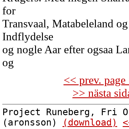
for
Transvaal, Matabeleland o
Indflydelse
og nogle Aar efter ogsaa L
og
<< prev. page 
>> nästa si
Project Runeberg, Fri O
(aronsson)
(download)
<