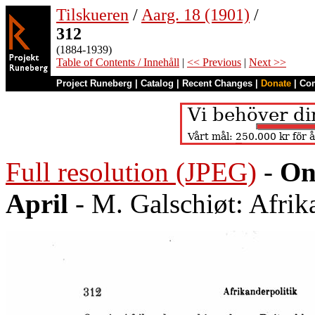
Tilskueren
/
Aarg. 18 (1901)
/
312
(1884-1939)
Table of Contents / Innehåll
|
<< Previous
|
Next >>
Project Runeberg
|
Catalog
|
Recent Changes
|
Donate
|
Co
Full resolution (JPEG)
-
On
April
- M. Galschiøt: Afrik